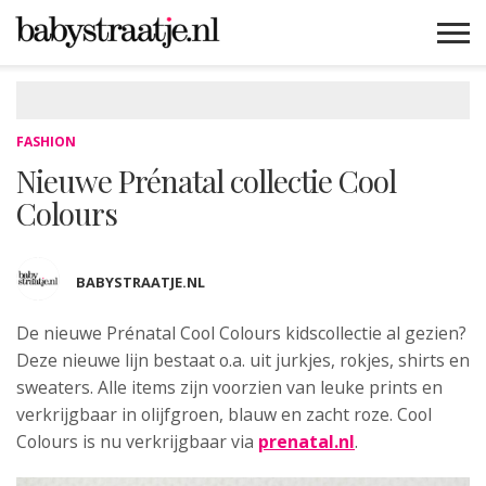
MAMABLOGS
MAMAVLOGS
ZWANGER
BABY
LIFESTYLE
MUSTHAVES
CELEBS
ADVIES
WEBSHOPS
GRATIS
WIN
KORTINGEN
FASHION
Nieuwe Prénatal collectie Cool
Colours
BABYSTRAATJE.NL
De nieuwe Prénatal Cool Colours kidscollectie
al gezien?
Deze nieuwe lijn bestaat o.a. uit jurkjes, rokjes, shirts en
sweaters. Alle items zijn voorzien van leuke prints en
verkrijgbaar in olijfgroen, blauw en zacht roze. Cool
Colours is nu verkrijgbaar via
prenatal.nl
.