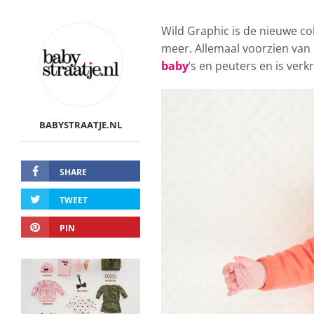
Wild Graphic is de nieuwe co
meer. Allemaal voorzien van l
baby
’s en peuters en is verk
BABYSTRAATJE.NL
SHARE
TWEET
PIN