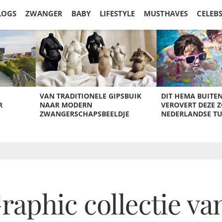
LOGS
ZWANGER
BABY
LIFESTYLE
MUSTHAVES
CELEB
VAN TRADITIONELE GIPSBUIK
DIT HEMA BUITE
R
NAAR MODERN
VEROVERT DEZE 
ZWANGERSCHAPSBEELDJE
NEDERLANDSE T
aphic collectie va