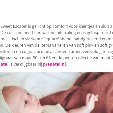
‘Sweet Escape’ is gericht op comfort
voor kleintjes én sluit 
 De collectie heeft een warme uitstraling en is geïnspireerd
nimalistisch in vierkante ‘square’ shape, handgetekend en m
en. De kleuren van de items variëren van soft pink en soft g
andtonen en cognac bruine accenten komen veelvuldig terug
rijgbaar van maat 50 t/m 68 en de peutercollectie van maat 
natal
is verkrijgbaar bij
prenatal.nl
.