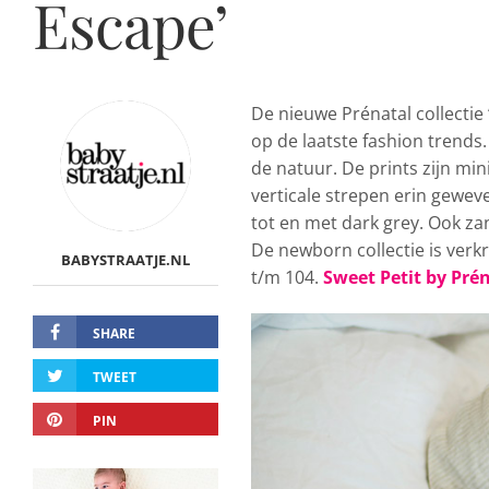
Escape’
De nieuwe Prénatal collectie 
op de laatste fashion trends.
de natuur. De prints zijn mi
verticale strepen erin gewev
tot en met dark grey. Ook z
De newborn collectie is verk
BABYSTRAATJE.NL
t/m 104.
Sweet Petit by Pré
SHARE
TWEET
PIN