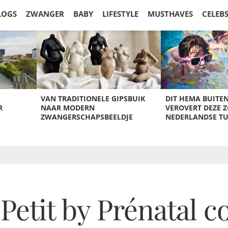
LOGS
ZWANGER
BABY
LIFESTYLE
MUSTHAVES
CELEB
VAN TRADITIONELE GIPSBUIK
DIT HEMA BUITE
R
NAAR MODERN
VEROVERT DEZE 
ZWANGERSCHAPSBEELDJE
NEDERLANDSE T
etit by Prénatal co