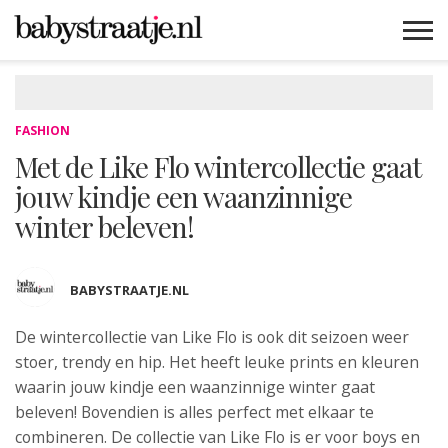
MAMABLOGS
MAMAVLOGS
ZWANGER
BABY
LIFESTYLE
MUSTHAVES
CELEBS
ADVIES
WEBSHOPS
GRATIS
WIN
KORTINGEN
FASHION
Met de Like Flo wintercollectie gaat
jouw kindje een waanzinnige
winter beleven!
BABYSTRAATJE.NL
De wintercollectie van Like Flo is ook
dit seizoen weer
stoer, trendy en hip. Het heeft leuke prints en kleuren
waarin jouw kindje een waanzinnige winter gaat
beleven! Bovendien is alles perfect met elkaar te
combineren. De collectie van Like Flo is er voor boys en