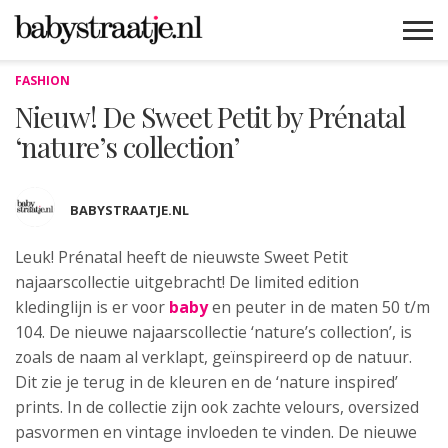
FASHION
MAMABLOGS
MAMAVLOGS
ZWANGER
BABY
LIFESTYLE
MUSTHAVES
CELEBS
ADVIES
WEBSHOPS
GRATIS
WIN
KORTINGEN
Nieuw! De Sweet Petit by Prénatal
‘nature’s collection’
BABYSTRAATJE.NL
Leuk! Prénatal heeft de nieuwste Sweet
Petit
najaarscollectie uitgebracht! De limited edition
kledinglijn is er voor
baby
en peuter in de maten 50 t/m
104. De nieuwe najaarscollectie ‘nature’s collection’, is
zoals de naam al verklapt, geïnspireerd op de natuur.
Dit zie je terug in de kleuren en de ‘nature inspired’
prints. In de collectie zijn ook zachte velours, oversized
pasvormen en vintage invloeden te vinden. De nieuwe