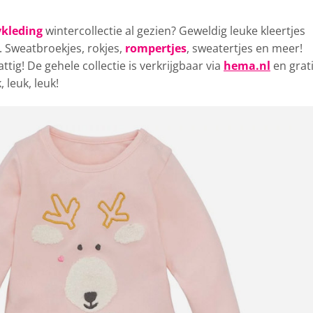
kleding
wintercollectie al gezien? Geweldig leuke kleertjes
 Sweatbroekjes, rokjes,
rompertjes
, sweatertjes en meer!
ttig! De gehele collectie is verkrijgbaar via
hema.nl
en grat
 leuk, leuk!