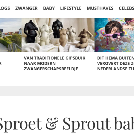
LOGS
ZWANGER
BABY
LIFESTYLE
MUSTHAVES
CELEB
VAN TRADITIONELE GIPSBUIK
DIT HEMA BUITE
R
NAAR MODERN
VEROVERT DEZE 
ZWANGERSCHAPSBEELDJE
NEDERLANDSE T
Sproet & Sprout ba