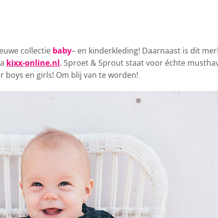
euwe collectie
baby
– en kinderkleding! Daarnaast is dit mer
ia
kixx-online.nl
. Sproet & Sprout staat voor échte mustha
 boys en girls! Om blij van te worden!