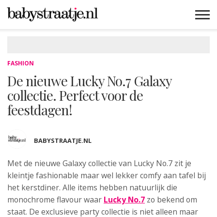
MAMABLOGS
MAMAVLOGS
ZWANGER
BABY
LIFESTYLE
MUSTHAVES
CELEBS
ADVIES
WEBSHOPS
GRATIS
WIN
KORTINGEN
FASHION
De nieuwe Lucky No.7 Galaxy
collectie. Perfect voor de
feestdagen!
BABYSTRAATJE.NL
Met de nieuwe Galaxy collectie van Lucky No.7 zit je
kleintje fashionable maar wel lekker comfy aan tafel bij
het kerstdiner. Alle items hebben natuurlijk die
monochrome flavour waar
Lucky No.7
zo bekend om
staat. De exclusieve party collectie is niet alleen maar