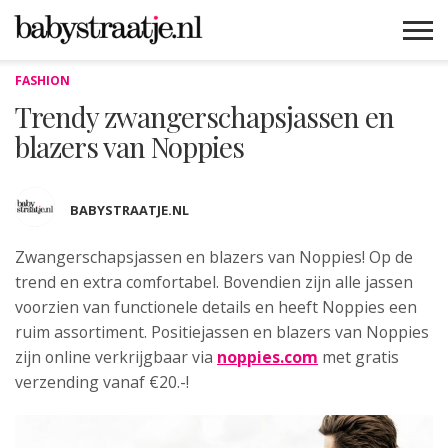
FASHION
MAMABLOGS
MAMAVLOGS
ZWANGER
BABY
LIFESTYLE
MUSTHAVES
CELEBS
ADVIES
WEBSHOPS
GRATIS
WIN
KORTINGEN
Trendy zwangerschapsjassen en
blazers van Noppies
BABYSTRAATJE.NL
Zwangerschapsjassen en blazers van Noppies! Op
de
trend en extra comfortabel. Bovendien zijn alle jassen
voorzien van functionele details en heeft Noppies een
ruim assortiment. Positiejassen en blazers van Noppies
zijn online verkrijgbaar via
noppies.com
met gratis
verzending vanaf €20.-!