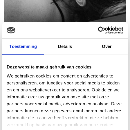
Alessio-Elijah – 27 Mei 2017, 3160gram,
50cm
Toestemming
Details
Over
Ben je zenuwachtig? De vraag die ik om de haverklap
kreeg. Ik was vooral heel erg benieuwd naar wat me te
Deze website maakt gebruik van cookies
wachten stond. Ergens misschien toch een beetje
We gebruiken cookies om content en advertenties te
zenuwachtig omdat ik bang was dat ik een totaal
personaliseren, om functies voor social media te bieden
andere bevalling zou krijgen. Ondanks de eeuwige
en om ons websiteverkeer te analyseren. Ook delen we
weeën die ik had bij Shay, kijk ik meer dan goed terug
informatie over uw gebruik van onze site met onze
op mijn bevalling. Nadat ze geboren was had ik het
partners voor social media, adverteren en analyse. Deze
gevoel dat ik nog een elftal op de wereld zou kunnen
partners kunnen deze gegevens combineren met andere
zetten. Dat meen ik.
informatie die u aan ze heeft verstrekt of die ze hebben
verzameld op basis van uw gebruik van hun services.
Ik voelde iets rommelen in mijn buik