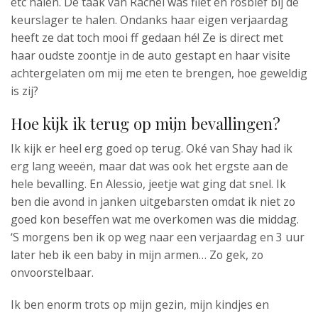
etc halen. De taak van Rachel was filet en rosbief bij de
keurslager te halen. Ondanks haar eigen verjaardag
heeft ze dat toch mooi ff gedaan hé! Ze is direct met
haar oudste zoontje in de auto gestapt en haar visite
achtergelaten om mij me eten te brengen, hoe geweldig
is zij?
Hoe kijk ik terug op mijn bevallingen?
Ik kijk er heel erg goed op terug. Oké van Shay had ik
erg lang weeën, maar dat was ook het ergste aan de
hele bevalling. En Alessio, jeetje wat ging dat snel. Ik
ben die avond in janken uitgebarsten omdat ik niet zo
goed kon beseffen wat me overkomen was die middag.
‘S morgens ben ik op weg naar een verjaardag en 3 uur
later heb ik een baby in mijn armen… Zo gek, zo
onvoorstelbaar.
Ik ben enorm trots op mijn gezin, mijn kindjes en