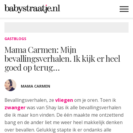
MAMABLOGS
MAMAVLOGS
ZWANGER
BABY
LIFESTYLE
MUSTHAVES
CELEBS
ADVIES
WEBSHOPS
GRATIS
WIN
KORTINGEN
GASTBLOGS
Mama Carmen: Mijn
bevallingsverhalen. Ik kijk er heel
goed op terug…
MAMA CARMEN
Bevallingsverhalen, ze
vliegen
om je oren. Toen ik
zwanger
was van Shay las ik alle bevallingsverhalen
die ik maar kon vinden. De één maakte me ontzettend
bang en de ander liet me weer heel makkelijk denken
over bevallen. Gelukkig stapte ik er ondanks alle