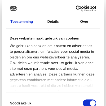
MAMA CARMEN: CREATIEF SPEELGOED VOOR
Toestemming
Details
Over
KINDEREN ONDER DE DRIE JAAR. ONZE
DOCHTER IS UREN ZOET MET MY FIRST VAN
SES CREATIVE…
Deze website maakt gebruik van cookies
We gebruiken cookies om content en advertenties
te personaliseren, om functies voor social media te
bieden en om ons websiteverkeer te analyseren.
Ook delen we informatie over uw gebruik van onze
site met onze partners voor social media,
adverteren en analyse. Deze partners kunnen deze
gegevens combineren met andere informatie die u
aan ze heeft verstrekt of die ze hebben verzameld
op basis van uw gebruik van hun services.
Toestemmingsselectie
Noodzakelijk