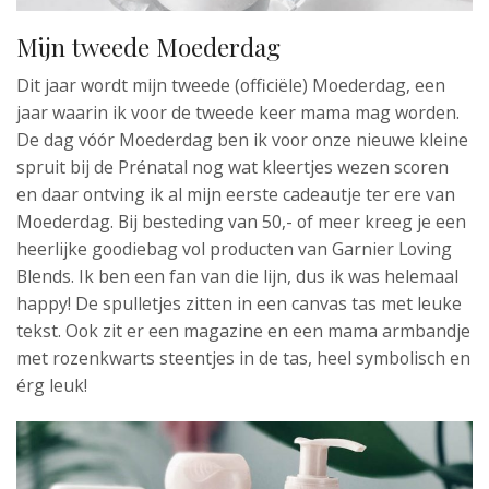
Mijn tweede Moederdag
Dit jaar wordt mijn tweede (officiële) Moederdag, een
jaar waarin ik voor de tweede keer mama mag worden.
De dag vóór Moederdag ben ik voor onze nieuwe kleine
spruit bij de Prénatal nog wat kleertjes wezen scoren
en daar ontving ik al mijn eerste cadeautje ter ere van
Moederdag. Bij besteding van 50,- of meer kreeg je een
heerlijke goodiebag vol producten van Garnier Loving
Blends. Ik ben een fan van die lijn, dus ik was helemaal
happy! De spulletjes zitten in een canvas tas met leuke
tekst. Ook zit er een magazine en een mama armbandje
met rozenkwarts steentjes in de tas, heel symbolisch en
érg leuk!