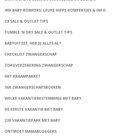
40X BABY ROMPERS: LEUKE HIPPE ROMPERTJES & INFO
Z8 SALE & OUTLET TIPS
TUMBLE ‘N DRY SALE & OUTLET TIPS
BABYUITZET, HEB JIJ ALLES AL?
CHECKLIST ZWANGERSCHAP
ZORGVERZEKERING ZWANGERSCHAP
HET KRAAMPAKKET
36X ZWANGERSCHAPSBOEKEN
WELKE VAKANTIEBESTEMMING MET BABY
DE EERSTE VAKANTIE MET BABY
23X VAKANTIEPARK MET BABY
ONTMOET MAMABLOGGERS