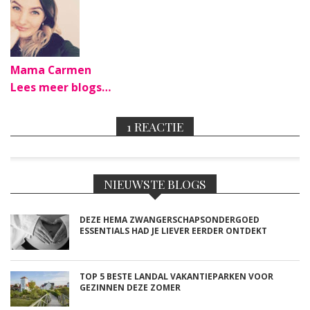
Mama Carmen
Lees meer blogs…
1 REACTIE
NIEUWSTE BLOGS
DEZE HEMA ZWANGERSCHAPSONDERGOED
ESSENTIALS HAD JE LIEVER EERDER ONTDEKT
TOP 5 BESTE LANDAL VAKANTIEPARKEN VOOR
GEZINNEN DEZE ZOMER