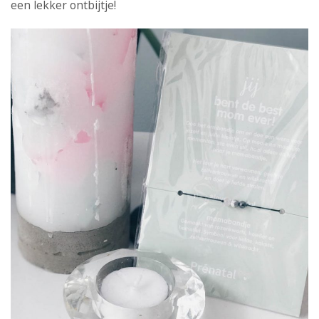
een lekker ontbijtje!