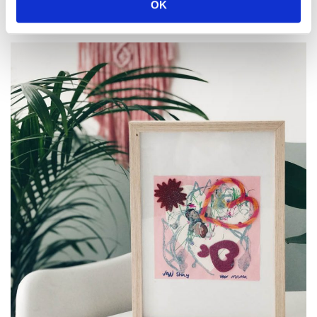
geknutseld natuurlijk ook. Ik hoop dan ook nog vele
OK
jaren zelf geknutselde dingetjes te mogen ontvangen!