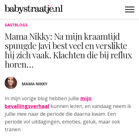
GASTBLOGS
MAMABLOGS
MAMAVLOGS
ZWANGER
BABY
LIFESTYLE
MUSTHAVES
CELEBS
ADVIES
WEBSHOPS
GRATIS
WIN
KORTINGEN
Mama Nikky: Na mijn kraamtijd
spuugde Javi best veel en verslikte
hij zich vaak. Klachten die bij reflux
horen…
MAMA NIKKY
In mijn vorige blog hebben jullie
mijn
bevallingsverhaal
kunnen lezen, en vandaag neem ik
jullie mee naar de periode die daarna kwam. Een
periode vol uitdagingen, emoties, geluk, maar ook
tranen.