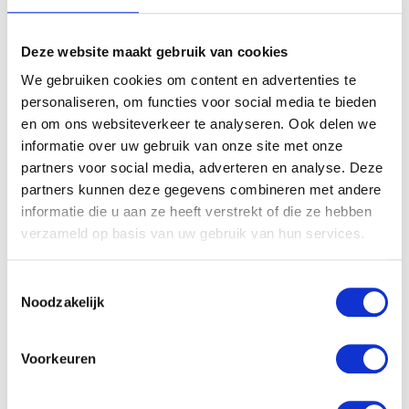
hadden niets te verliezen, dus besloten dit traject in te
gaan.
Deze website maakt gebruik van cookies
Ook via mijn moedermelk bleek Javi in contact te komen
We gebruiken cookies om content en advertenties te
met koemelk. En om een lang verhaal kort te maken,
personaliseren, om functies voor social media te bieden
heb ik uiteindelijk besloten, omdat mijn borstvoeding
en om ons websiteverkeer te analyseren. Ook delen we
echt echt heel veel energie kostte, over te stappen op
informatie over uw gebruik van onze site met onze
kunstvoeding. (uiteindelijk toch 5.5 maand borstvoeding
partners voor social media, adverteren en analyse. Deze
gegeven). In overleg met huisarts, die gelukkig wel mee
partners kunnen deze gegevens combineren met andere
wilde denken, de Pepti aangeschaft. Ook meteen een
informatie die u aan ze heeft verstrekt of die ze hebben
afspraak gemaakt met een atlas therapeute om de
verzameld op basis van uw gebruik van hun services.
scheefstand in de eerste nekwervel te laten
behandelen.
Toestemmingsselectie
Noodzakelijk
Voorkeuren