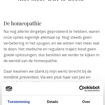
De homeopathie
Na nog allerlei dingetjes geprobeerd te hebben, waren
onze opties eigenlijk allemaal op. Nog steeds geen
verbetering in het spugen, en we wisten niet meer wat
te doen. Het medische en reguliere traject bood geen
goede oplossingen, dus besloten we verder te kijken in
de wereld van de homeopathie.
Daar kwamen we (dankzij mijn werk) terecht bij de
mindlink preventest. Via een pluk haar van Javi en
kinesiologie werd hij getest, en een paar dagen later
werd deze test met mij besproken. Uit de test kwam, dat
Javi’s eerst nekwervel (de atlas) scheef stond, door de
snelle bevalling, en dat hij koemelk intolerant was. We
Toestemming
Details
Over