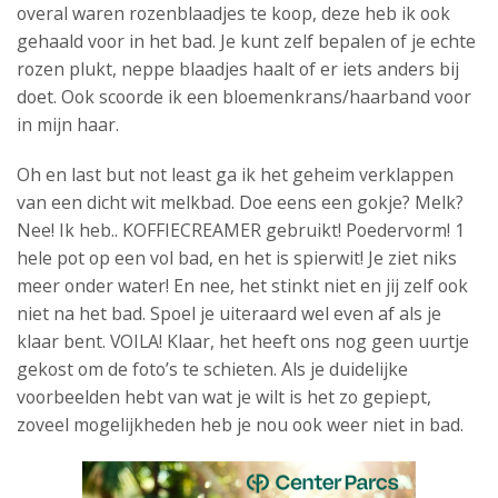
overal waren rozenblaadjes te koop, deze heb ik ook
gehaald voor in het bad. Je kunt zelf bepalen of je echte
rozen plukt, neppe blaadjes haalt of er iets anders bij
doet. Ook scoorde ik een bloemenkrans/haarband voor
in mijn haar.
Oh en last but not least ga ik het geheim verklappen
van een dicht wit melkbad. Doe eens een gokje? Melk?
Nee! Ik heb.. KOFFIECREAMER gebruikt! Poedervorm! 1
hele pot op een vol bad, en het is spierwit! Je ziet niks
meer onder water! En nee, het stinkt niet en jij zelf ook
niet na het bad. Spoel je uiteraard wel even af als je
klaar bent. VOILA! Klaar, het heeft ons nog geen uurtje
gekost om de foto’s te schieten. Als je duidelijke
voorbeelden hebt van wat je wilt is het zo gepiept,
zoveel mogelijkheden heb je nou ook weer niet in bad.