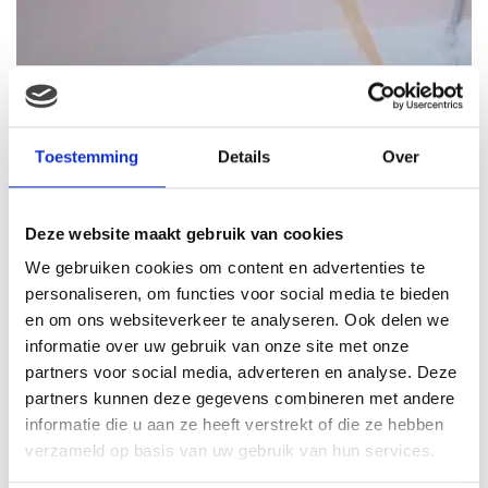
Toestemming
Details
Over
Deze website maakt gebruik van cookies
Wat heb je allemaal nodig?
We gebruiken cookies om content en advertenties te
personaliseren, om functies voor social media te bieden
Oke even voor de duidelijkheid, wat heb je (minimaal)
en om ons websiteverkeer te analyseren. Ook delen we
nodig?
informatie over uw gebruik van onze site met onze
partners voor social media, adverteren en analyse. Deze
Een bad.
partners kunnen deze gegevens combineren met andere
informatie die u aan ze heeft verstrekt of die ze hebben
Een jurk, tenzij je naked wil, heb ik ook fotos van
verzameld op basis van uw gebruik van hun services.
gezien. Of alleen in lingerie