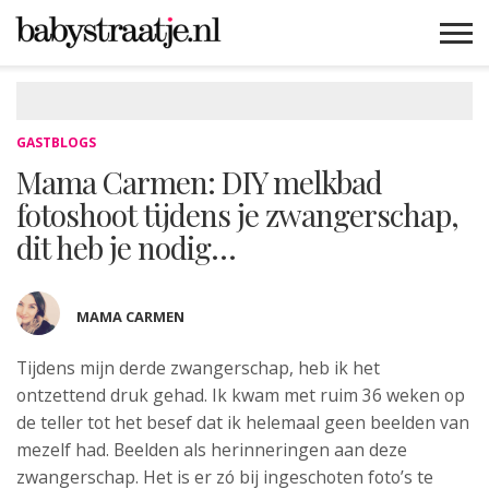
MAMABLOGS
MAMAVLOGS
ZWANGER
BABY
LIFESTYLE
MUSTHAVES
CELEBS
ADVIES
WEBSHOPS
GRATIS
WIN
KORTINGEN
GASTBLOGS
Mama Carmen: DIY melkbad
fotoshoot tijdens je zwangerschap,
dit heb je nodig…
MAMA CARMEN
Tijdens mijn derde zwangerschap, heb ik het
ontzettend druk gehad
. Ik kwam met ruim 36 weken op
de teller tot het besef dat ik helemaal geen beelden van
mezelf had. Beelden als herinneringen aan deze
zwangerschap. Het is er zó bij ingeschoten foto’s te