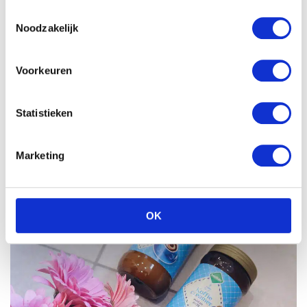
Bloemen. Je knipt de steeltjes er af en legt de
Toestemmingsselectie
bloemen in het bad ná dat jij zelf in het bad zit.
Noodzakelijk
Als je de bloemen er in legt en er later zelf bij
stapt dan houden ze het niet vol.
Voorkeuren
Bloemenkrans voor in je haar.
Koffiecreamer om het bad wit te maken.
Statistieken
Iemand waar je je prettig bij voelt die de foto’s
van je kan maken.
Marketing
Rozenblaadjes om het bad nog extra mee op te
vullen. Of takjes, of fruit kan ook!
OK