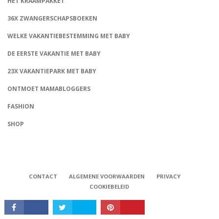
HET KRAAMPAKKET
36X ZWANGERSCHAPSBOEKEN
WELKE VAKANTIEBESTEMMING MET BABY
DE EERSTE VAKANTIE MET BABY
23X VAKANTIEPARK MET BABY
ONTMOET MAMABLOGGERS
FASHION
CONNECT
SHOP
CONTACT
ALGEMENE VOORWAARDEN
PRIVACY
COOKIEBELEID
Babystraatje.nl, Copyright © 2019