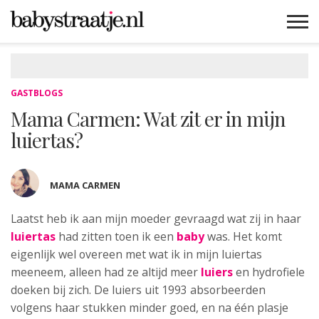
MAMABLOGS
MAMAVLOGS
ZWANGER
BABY
LIFESTYLE
MUSTHAVES
CELEBS
ADVIES
WEBSHOPS
GRATIS
WIN
KORTINGEN
GASTBLOGS
Mama Carmen: Wat zit er in mijn
luiertas?
MAMA CARMEN
Laatst heb ik aan mijn moeder gevraagd wat zij in haar
luiertas
had zitten toen ik een
baby
was. Het komt
eigenlijk wel overeen met wat ik in mijn luiertas
meeneem, alleen had ze altijd meer
luiers
en hydrofiele
doeken bij zich. De luiers uit 1993 absorbeerden
volgens haar stukken minder goed, en na één plasje