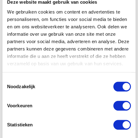
Deze website maakt gebruik van cookies
We gebruiken cookies om content en advertenties te
personaliseren, om functies voor social media te bieden
en om ons websiteverkeer te analyseren. Ook delen we
informatie over uw gebruik van onze site met onze
partners voor social media, adverteren en analyse. Deze
partners kunnen deze gegevens combineren met andere
informatie die u aan ze heeft verstrekt of die ze hebben
verzameld op basis van uw gebruik van hun services.
Toestemmingsselectie
Noodzakelijk
Voorkeuren
7. Hydrofiele doek
Ik heb altijd een hydrofiele doek/luier mee voor
Statistieken
verschillende doeleinden. Gebruik het als spuugdoekje,
slabbetje, ik leg heb over de zonnekap heen als de zon