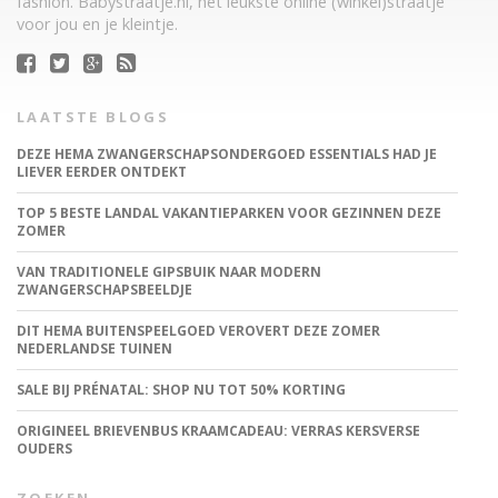
fashion. Babystraatje.nl, het leukste online (winkel)straatje
voor jou en je kleintje.
LAATSTE BLOGS
DEZE HEMA ZWANGERSCHAPSONDERGOED ESSENTIALS HAD JE
LIEVER EERDER ONTDEKT
TOP 5 BESTE LANDAL VAKANTIEPARKEN VOOR GEZINNEN DEZE
ZOMER
VAN TRADITIONELE GIPSBUIK NAAR MODERN
ZWANGERSCHAPSBEELDJE
DIT HEMA BUITENSPEELGOED VEROVERT DEZE ZOMER
NEDERLANDSE TUINEN
SALE BIJ PRÉNATAL: SHOP NU TOT 50% KORTING
ORIGINEEL BRIEVENBUS KRAAMCADEAU: VERRAS KERSVERSE
OUDERS