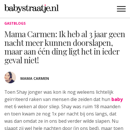
GASTBLOGS
MAMABLOGS
MAMAVLOGS
ZWANGER
BABY
LIFESTYLE
MUSTHAVES
CELEBS
ADVIES
WEBSHOPS
GRATIS
WIN
KORTINGEN
Mama Carmen: Ik heb al 3 jaar geen
nacht meer kunnen doorslapen,
maar aan één ding ligt het in ieder
geval niet!
MAMA CARMEN
Toen Shay jonger was kon ik nog weleens lichtelijk
geïrriteerd raken
van mensen die zeiden dat hun
baby
met 6 weken al door sliep. Shay was ruim 18 maanden
en toen kwam ze nog 1x per nacht bij ons langs, dat
was dan omdat ze in ons bed verder wilde slapen. Nu
slaapt zij wel hele nachten door (in ons bed), maar toen