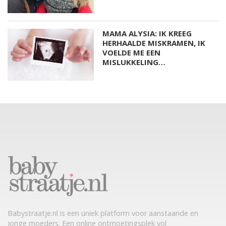
MAMA ALYSIA: IK KREEG
HERHAALDE MISKRAMEN, IK
VOELDE ME EEN
MISLUKKELING…
Babystraatje.nl is een uniek platform voor aanstaande en
jonge moeders. Een online ontmoetingsplek vol