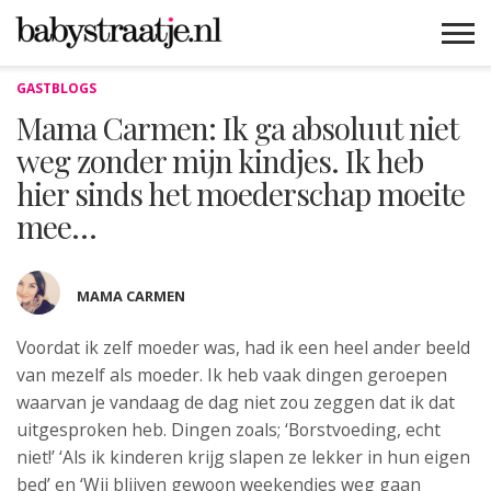
GASTBLOGS
MAMABLOGS
MAMAVLOGS
ZWANGER
BABY
LIFESTYLE
MUSTHAVES
CELEBS
ADVIES
WEBSHOPS
GRATIS
WIN
KORTINGEN
Mama Carmen: Ik ga absoluut niet
weg zonder mijn kindjes. Ik heb
hier sinds het moederschap moeite
mee…
MAMA CARMEN
Voordat ik zelf moeder was, had ik een heel ander beeld
van
mezelf als moeder. Ik heb vaak dingen geroepen
waarvan je vandaag de dag niet zou zeggen dat ik dat
uitgesproken heb. Dingen zoals; ‘Borstvoeding, echt
niet!’ ‘Als ik kinderen krijg slapen ze lekker in hun eigen
bed’ en ‘Wij blijven gewoon weekendjes weg gaan