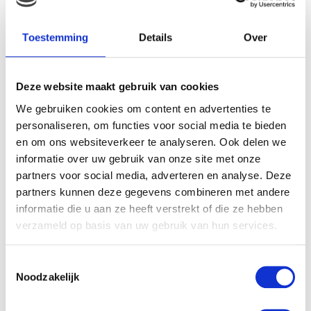
zenuwachtig. We hebben een hotelletje geboekt en we
gaan lekker 1 nachtje overnachten en 2 dagen genieten
Toestemming
Details
Over
van elkaar.
Ontspannen, eten wat niet koud geworden is, kleding
Deze website maakt gebruik van cookies
aantrekken wat niet ondergekotst is, kleding
aantrekken waar ik geen borstvoeding in hoef te
We gebruiken cookies om content en advertenties te
geven, shoppen voor onszelf en niet voor de kids.
personaliseren, om functies voor social media te bieden
Shoppen zonder je zorgen te maken of je kinderen hun
en om ons websiteverkeer te analyseren. Ook delen we
snot niet aan de kleding smeren, ergens ontbijten,
informatie over uw gebruik van onze site met onze
ergens lunchen, ergens dineren en zolang blijven zitten
partners voor social media, adverteren en analyse. Deze
partners kunnen deze gegevens combineren met andere
als we willen. En last but not least; Cocktails.
informatie die u aan ze heeft verstrekt of die ze hebben
verzameld op basis van uw gebruik van hun services.
Toestemmingsselectie
Noodzakelijk