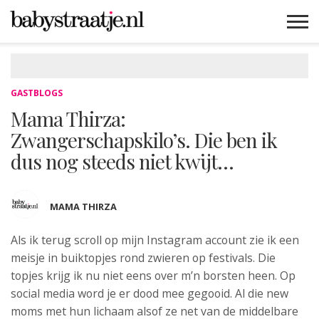
MAMABLOGS
MAMAVLOGS
ZWANGER
BABY
LIFESTYLE
MUSTHAVES
CELEBS
ADVIES
WEBSHOPS
GRATIS
WIN
KORTINGEN
GASTBLOGS
Mama Thirza:
Zwangerschapskilo’s. Die ben ik
dus nog steeds niet kwijt…
MAMA THIRZA
Als ik terug scroll op mijn Instagram account zie ik een
meisje in buiktopjes rond zwieren op festivals. Die
topjes krijg ik nu niet eens over m’n borsten heen. Op
social media word je er dood mee gegooid. Al die new
moms met hun lichaam alsof ze net van de middelbare