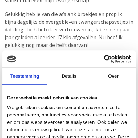
slanker dan voor mijn zwangerschap.
Gelukkig heb je van die afslank broekjes en prop ik
bijna dagelijks de overgebleven zwangerschapsvetjes in
dat ding. Toch heb ik er vertrouwen in, ik ben een paar
jaar geleden al eerder 17 kilo afgevallen. Nu hoef ik
gelukkig nog maar de helft daarvan!
Maar het blijft lastig om in de spiegel naar mezelf te
kijken. Niet lang geleden keek ik met een brede lach
naar mijn slanke lichaam. Kort erna vol trots naar mijn
Toestemming
Details
Over
zwangere buik en nu met een groot vraagteken boven
mijn hoofd of ik ooit weer zo in de spiegel zal kijken.
Deze website maakt gebruik van cookies
We gebruiken cookies om content en advertenties te
personaliseren, om functies voor social media te bieden
en om ons websiteverkeer te analyseren. Ook delen we
informatie over uw gebruik van onze site met onze
partners voor social media, adverteren en analyse. Deze