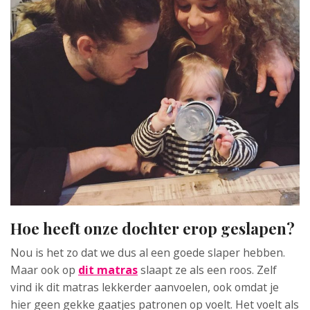
Hoe heeft onze dochter erop geslapen?
Nou is het zo dat we dus al een goede slaper hebben.
Maar ook op
dit matras
slaapt ze als een roos. Zelf
vind ik dit matras lekkerder aanvoelen, ook omdat je
hier geen gekke gaatjes patronen op voelt. Het voelt als