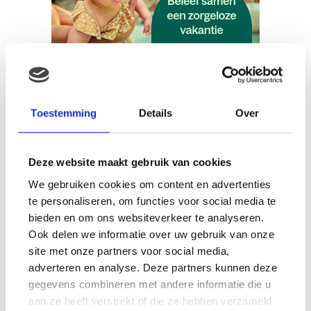
Toestemming
Details
Over
“Het allerbelangrijkste
vind ik het matras.”
Deze website maakt gebruik van cookies
We gebruiken cookies om content en advertenties
Een goed matras
te personaliseren, om functies voor social media te
bieden en om ons websiteverkeer te analyseren.
Maar wat vinden we nou belangrijk als het gaat om het
Ook delen we informatie over uw gebruik van onze
bed van ons kind? Kies je voor een leuke hangwieg of
site met onze partners voor social media,
een co-sleeper voor de eerste maanden? Of gaat je
adverteren en analyse. Deze partners kunnen deze
kindje gelijk in het grote ledikant? Ik kreeg een prachtig
gegevens combineren met andere informatie die u
antiek bedje van mijn schoonouders, daar heeft ze
aan ze heeft verstrekt of die ze hebben verzameld