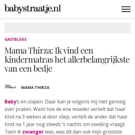
MAMABLOGS
MAMAVLOGS
ZWANGER
BABY
LIFESTYLE
MUSTHAVES
CELEBS
ADVIES
WEBSHOPS
GRATIS
WIN
KORTINGEN
GASTBLOGS
Mama Thirza: Ik vind een
kindermatras het allerbelangrijkste
van een bedje
MAMA THIRZA
Baby
’s en slapen. Daar kan je volgens
mij niet genoeg
over praten. Want hoe de ene moeder vertelt dat haar
kind na 3 weken al door sliep, vertelt de ander dat haar
kind na 1 jaar nog steeds ’s nachts om voeding vraagt.
Toen ik
zwanger
was, was dit dan ook mijn grootste