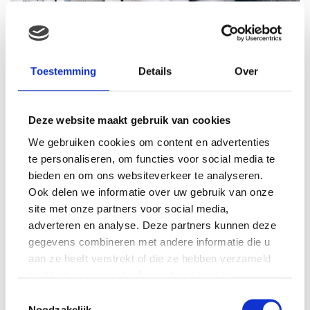
MAMA THIRZA: DE WENS VOOR EEN TWEEDE
Toestemming
Details
Over
KINDJE. VLAK NA DE GEBOORTE VAN ONZE
BABY BEGON HET INEENS TE KRIEBELEN..
Deze website maakt gebruik van cookies
We gebruiken cookies om content en advertenties
te personaliseren, om functies voor social media te
bieden en om ons websiteverkeer te analyseren.
Ook delen we informatie over uw gebruik van onze
site met onze partners voor social media,
adverteren en analyse. Deze partners kunnen deze
gegevens combineren met andere informatie die u
aan ze heeft verstrekt of die ze hebben verzameld
op basis van uw gebruik van hun services.
Toestemmingsselectie
Noodzakelijk