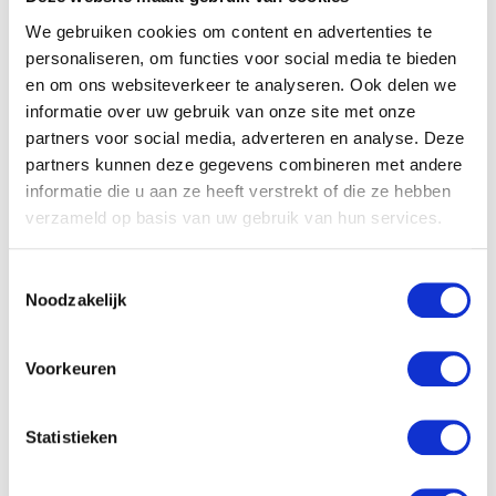
We gebruiken cookies om content en advertenties te
personaliseren, om functies voor social media te bieden
en om ons websiteverkeer te analyseren. Ook delen we
informatie over uw gebruik van onze site met onze
partners voor social media, adverteren en analyse. Deze
partners kunnen deze gegevens combineren met andere
informatie die u aan ze heeft verstrekt of die ze hebben
verzameld op basis van uw gebruik van hun services.
Toestemmingsselectie
Noodzakelijk
It’s a girl!
Voorkeuren
Trouwens, dat ‘kind’ is na de echo van een paar weken
geleden een meisje gebleken, waar we super blij mee
Statistieken
zijn! Met een jongen hadden we ook blij geweest hoor,
daar niet van. Ik wilde graag – lekker op zijn