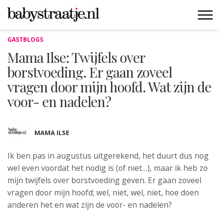
GASTBLOGS
MAMABLOGS
MAMAVLOGS
ZWANGER
BABY
LIFESTYLE
MUSTHAVES
CELEBS
ADVIES
WEBSHOPS
GRATIS
WIN
KORTINGEN
Mama Ilse: Twijfels over
borstvoeding. Er gaan zoveel
vragen door mijn hoofd. Wat zijn de
voor- en nadelen?
MAMA ILSE
Ik ben pas in augustus uitgerekend, het duurt
dus nog
wel even voordat het nodig is (of niet…), maar ik heb zo
mijn twijfels over borstvoeding geven. Er gaan zoveel
vragen door mijn hoofd; wel, niet, wel, niet, hoe doen
anderen het en wat zijn de voor- en nadelen?