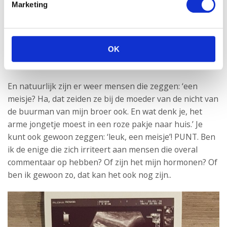
Amerikaans – een gender reveal party houden. Maar
Marketing
we hadden de geslachtsbepalende echo op een
maandag en wachten tot het weekend was geen optie
gezien onze nieuwsgierigheid. Gelukkig werd het pak
OK
roze koeken die maandag avond ook goed ontvangen
bij mijn ouders.
En natuurlijk zijn er weer mensen die zeggen: ‘een
meisje? Ha, dat zeiden ze bij de moeder van de nicht van
de buurman van mijn broer ook. En wat denk je, het
arme jongetje moest in een roze pakje naar huis.’ Je
kunt ook gewoon zeggen: ‘leuk, een meisje’! PUNT. Ben
ik de enige die zich irriteert aan mensen die overal
commentaar op hebben? Of zijn het mijn hormonen? Of
ben ik gewoon zo, dat kan het ook nog zijn..