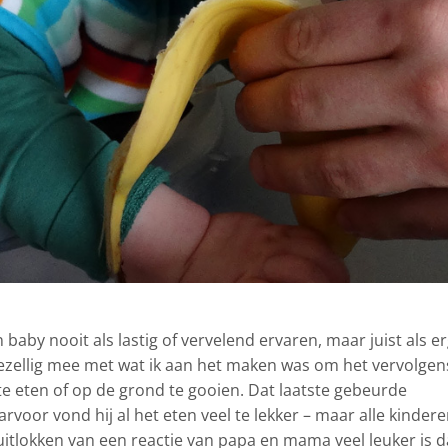
 baby nooit als lastig of vervelend ervaren, maar juist als e
 gezellig mee met wat ik aan het maken was om het vervolgen
e eten of op de grond te gooien. Dat laatste gebeurde
arvoor vond hij al het eten veel te lekker – maar alle kinder
itlokken van een reactie van papa en mama veel leuker is 