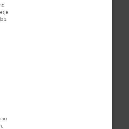
ond
etje
lab
gaan
n.