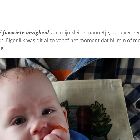
é favoriete bezigheid
van mijn kleine mannetje, dat
over ee
. Eigenlijk was dit al zo vanaf het moment dat hij min of m
g.