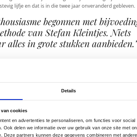
tevig lijfje en dat is in die twee jaar onveranderd gebleven.
nthousiasme begonnen met bijvoedin
thode van Stefan Kleintjes. Niets
 alles in grote stukken aanbieden.
-methode en na het lezen van het boek van Stefan Kleintjes
tjes van 0-4 jaar zelf leren eten’) zijn wij, toen ons kleine
vol enthousiasme begonnen met bijvoeding. Dat wil zeggen
Details
in grote stukken aanbieden. Aan de binnenkant van één van
 van Stefan Kleintjes hangen, zodat ik precies wist wat voor
mijn mannetje mocht hebben en wat nog niet. Door op deze
 van cookies
en, hoefde ik nooit apart te koken, want ik koos altijd voor
ent en advertenties te personaliseren, om functies voor social
in onze maaltijd gebruikten. En aten we een keer iets
. Ook delen we informatie over uw gebruik van onze site met on
 nog wel wat groente in huis om aan mijn mannetje te kunn
e. Deze partners kunnen deze gegevens combineren met andere i