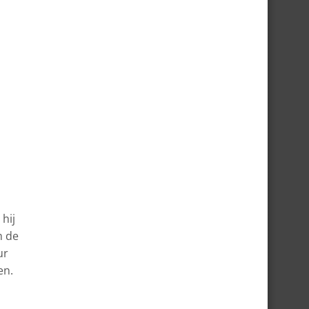
 hij
m de
ur
en.