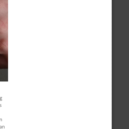
rg
s
en
dan