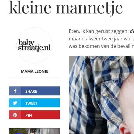
kleine mannetje
Eten. Ik kan gerust zeggen:
d
maand alweer twee jaar wordt
was bekomen van de bevallin
MAMA LEONIE
SHARE
TWEET
PIN