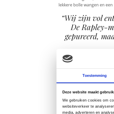
lekkere bolle wangen en een s
“Wij zijn vol e
De Rapley-me
gepureerd, maar
Geïnspireerd door de Rapley
(‘Eten voor de kleintjes, klein
mannetje zes maanden was, 
Toestemming
niets gepureerd, maar alles 
keukenkastjes had ik de lijst
groente, fruit, granen e.d. 
Deze website maakt gebruik
manier bijvoeding aan te bied
We gebruiken cookies om cont
ingrediënten die we zelf ook 
websiteverkeer te analyseren
ongezonds, dan had ik altijd
media, adverteren en analys