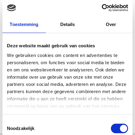
MAMA ESTHER: OP MIJN 20E
RAAKTE IK ZWANGER VAN
MIJN EERSTE DOCHTER
Toestemming
Details
Over
Deze website maakt gebruik van cookies
MAMA ISABELLA: MIJN
We gebruiken cookies om content en advertenties te
BEVALLINGSVERHAAL DEEL 1
personaliseren, om functies voor social media te bieden
en om ons websiteverkeer te analyseren. Ook delen we
informatie over uw gebruik van onze site met onze
partners voor social media, adverteren en analyse. Deze
MAMA ALYSIA: IK KREEG
partners kunnen deze gegevens combineren met andere
HERHAALDE MISKRAMEN, IK
informatie die u aan ze heeft verstrekt of die ze hebben
VOELDE ME EEN
verzameld op basis van uw gebruik van hun services.
MISLUKKELING…
Toestemmingsselectie
Noodzakelijk