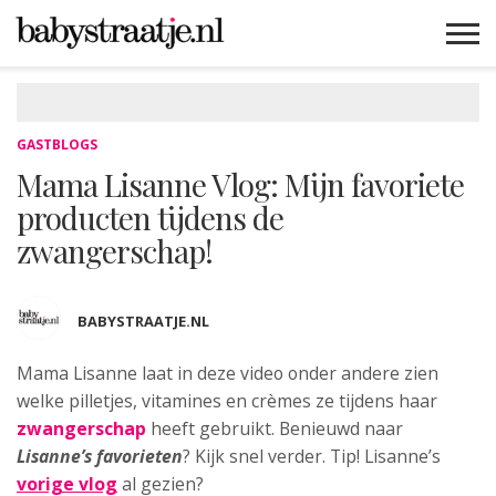
MAMABLOGS
MAMAVLOGS
ZWANGER
BABY
LIFESTYLE
MUSTHAVES
CELEBS
ADVIES
WEBSHOPS
GRATIS
WIN
KORTINGEN
GASTBLOGS
Mama Lisanne Vlog: Mijn favoriete
producten tijdens de
zwangerschap!
BABYSTRAATJE.NL
Mama Lisanne laat in deze video onder andere zien
welke
pilletjes, vitamines en crèmes ze tijdens haar
zwangerschap
heeft gebruikt. Benieuwd naar
Lisanne’s favorieten
? Kijk snel verder. Tip! Lisanne’s
vorige vlog
al gezien?