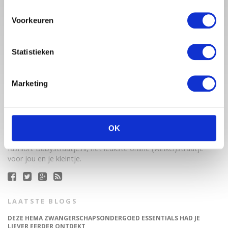
Voorkeuren
Statistieken
Marketing
Babystraatje.nl is een uniek platform voor aanstaande en
jonge moeders. Een online ontmoetingsplek vol
inspirerende blogs en handige artikelen op het gebied van
OK
zwangerschap, moederschap, babyproducten, lifestyle en
fashion. Babystraatje.nl, het leukste online (winkel)straatje
voor jou en je kleintje.
LAATSTE BLOGS
DEZE HEMA ZWANGERSCHAPSONDERGOED ESSENTIALS HAD JE
LIEVER EERDER ONTDEKT