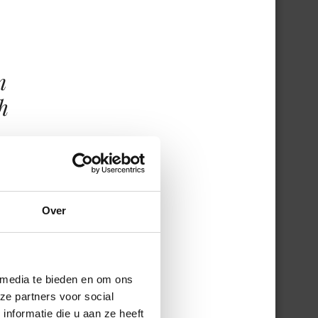
n
h
t
Over
 die
Piet
 media te bieden en om ons
egd,
ze partners voor social
nformatie die u aan ze heeft