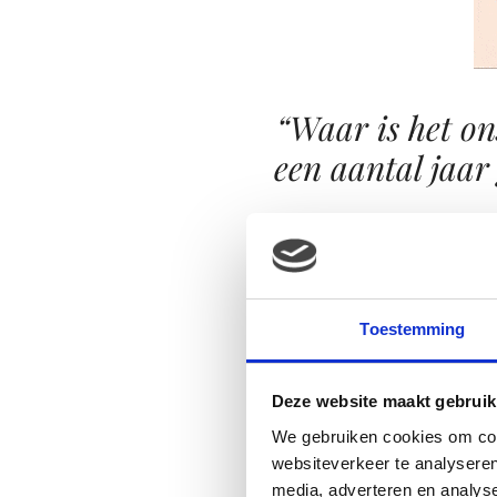
“Waar is het on
een aantal jaar 
Waar is het onschuldige kind
Sinterklaasfeest is toch een 
Toestemming
ooit iemand, uit het buitenl
niet eens weet waarom hij zwa
Deze website maakt gebruik
is in de loop der jaren lich
We gebruiken cookies om cont
oorbellen zijn verdwenen. Wat
websiteverkeer te analyseren
iedereen was toch wel een b
media, adverteren en analys