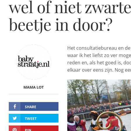
wel of niet zwarte
beetje in door?
Het consultatiebureau en de w
waar ik het liefst zo ver moge
reden en, als het goed is, d
elkaar over eens zijn. Nog een
MAMA LOT
SHARE
TWEET
PIN