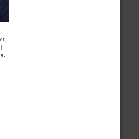
et,
j
het