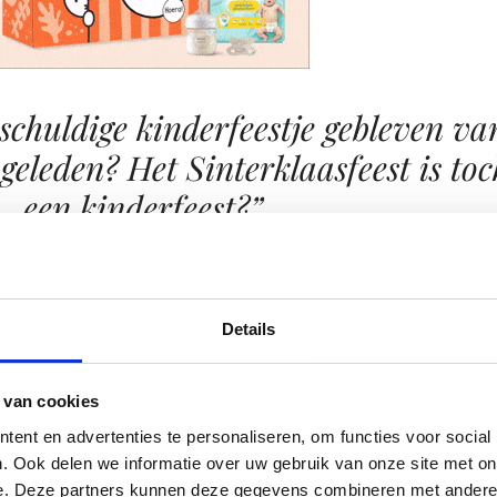
schuldige kinderfeestje gebleven va
geleden? Het Sinterklaasfeest is toc
een kinderfeest?”
erfeestje gebleven van een aantal jaar geleden? Het
kinderfeest? Slaan we hier nou niet een beetje in door, omda
Details
and nota bene, heeft aangegeven dat het racisme is? Iemand
rt is en zich hier ook verder niet in heeft verdiept. Zwarte 
 van cookies
ter geworden, heeft minder knalrode lippen gekregen en de
ent en advertenties te personaliseren, om functies voor social
 dat betreft is het al met de tijd meegegaan. En eerlijk gez
. Ook delen we informatie over uw gebruik van onze site met on
eetje bang vroeger van zo’n te glimmend gezicht?
e. Deze partners kunnen deze gegevens combineren met andere i