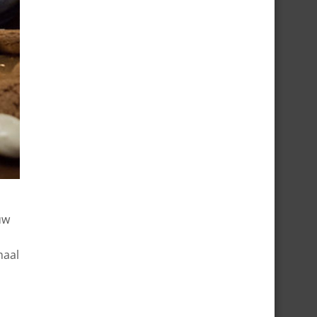
uw
maal