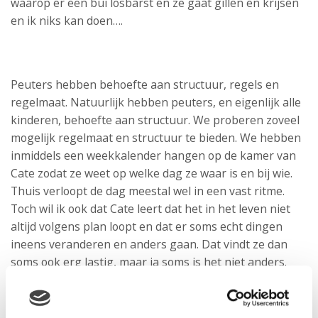
waarop er een bui losbarst en ze gaat gillen en krijsen
en ik niks kan doen….
Peuters hebben behoefte aan structuur, regels en
regelmaat. Natuurlijk hebben peuters, en eigenlijk alle
kinderen, behoefte aan structuur. We proberen zoveel
mogelijk regelmaat en structuur te bieden. We hebben
inmiddels een weekkalender hangen op de kamer van
Cate zodat ze weet op welke dag ze waar is en bij wie.
Thuis verloopt de dag meestal wel in een vast ritme.
Toch wil ik ook dat Cate leert dat het in het leven niet
altijd volgens plan loopt en dat er soms echt dingen
ineens veranderen en anders gaan. Dat vindt ze dan
soms ook erg lastig, maar ja soms is het niet anders.
Regels hanteer ik bij Cate nog niet echt duidelijk als
regels. Ik probeer wel uit te leggen waarom sommige
dingen echt niet kunnen. Bij regels hanteren hoort ook