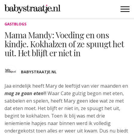
GASTBLOGS
MAMABLOGS
MAMAVLOGS
ZWANGER
BABY
LIFESTYLE
MUSTHAVES
CELEBS
ADVIES
WEBSHOPS
GRATIS
WIN
KORTINGEN
Mama Mandy: Voeding en ons
kindje. Kokhalzen of ze spuugt het
uit. Het blijft er niet in
BABYSTRAATJE.NL
Jaa eindelijk heeft Mary de leeftijd van vier maanden en
mag ze gaan
eten
!!!
Waar Cate gulzig begon met eten,
sabbelen en spelen, heeft Mary geen idee wat ze met
dat eten moet. Het blijft er niet in, ze spuugt het uit,
begint te kokhalzen. Toen ik blij was met drie
ieniemienie hapjes naar binnen werd ik volledig
ondergekotst toen alles er weer uit kwam. Dus nu biedt