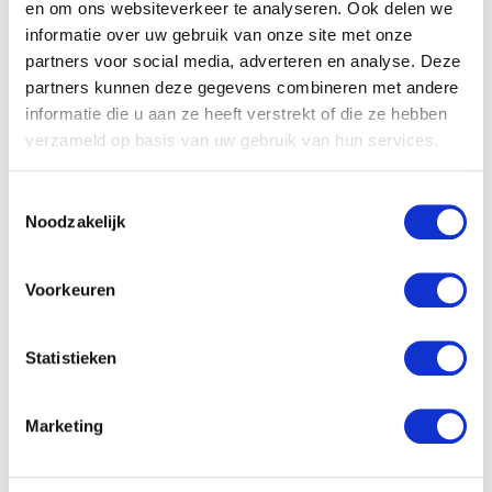
lang goed om Mary op deze manier te voeden, omdat ik
en om ons websiteverkeer te analyseren. Ook delen we
ook geen tijd heb zoals bij Cate om van alles uit de kast
informatie over uw gebruik van onze site met onze
te trekken.
partners voor social media, adverteren en analyse. Deze
partners kunnen deze gegevens combineren met andere
informatie die u aan ze heeft verstrekt of die ze hebben
verzameld op basis van uw gebruik van hun services.
Toestemmingsselectie
Noodzakelijk
Voorkeuren
Statistieken
Marketing