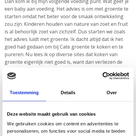
Dan kom ik bij mijn volgende voeding punt. Wat geef je
een baby aan voeding. Het advies is om met groente te
starten omdat het beter voor de smaak ontwikkeling
zou zijn. Kinderen houden van nature van zoet en fruit
is al behoorlijk zoet van zichzelf. Dus starten we zoals
het advies luidt met groente. Ik dacht altijd dat ik het
goed had gedaan om bij Cate groente te koken en te
pureren. Nu lees ik op diverse sites dat koken van
groente eigenlijk niet goed is, want dan verliezen de
groentes hun voedingstoffen en die komen dan in het
water terecht in plaats van in de groente die je aan je
kind geeft. Wat is dan nog goed???? Wij eten voor Cate
twee keer in de week aardappels, groente en vlees/vis.
Toestemming
Details
Over
Wat overblijft aan groente pureer ik voor Mary. Toch
wordt ik dan weer een beetje onzeker omdat Mary het
Deze website maakt gebruik van cookies
niet echt eet, ik dan niet de groente stoom of een ander
beter alternatief gebruik om het klaar te maken.
We gebruiken cookies om content en advertenties te
Daarbij ben ik een werkende moeder en vind ik het al
personaliseren, om functies voor social media te bieden