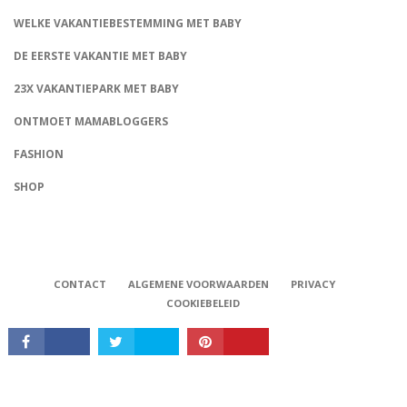
WELKE VAKANTIEBESTEMMING MET BABY
DE EERSTE VAKANTIE MET BABY
23X VAKANTIEPARK MET BABY
ONTMOET MAMABLOGGERS
FASHION
CONNECT
SHOP
CONTACT
ALGEMENE VOORWAARDEN
PRIVACY
COOKIEBELEID
Babystraatje.nl, Copyright © 2019