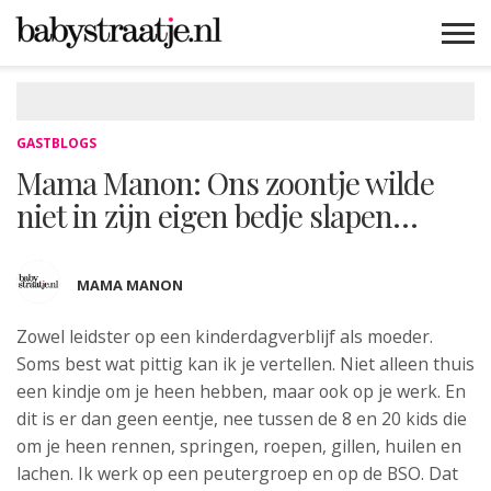
MAMABLOGS
MAMAVLOGS
ZWANGER
BABY
LIFESTYLE
MUSTHAVES
CELEBS
ADVIES
WEBSHOPS
GRATIS
WIN
KORTINGEN
GASTBLOGS
Mama Manon: Ons zoontje wilde
niet in zijn eigen bedje slapen…
MAMA MANON
Zowel leidster op een kinderdagverblijf als
moeder.
Soms best wat pittig kan ik je vertellen. Niet alleen thuis
een kindje om je heen hebben, maar ook op je werk. En
dit is er dan geen eentje, nee tussen de 8 en 20 kids die
om je heen rennen, springen, roepen, gillen, huilen en
lachen. Ik werk op een peutergroep en op de BSO. Dat