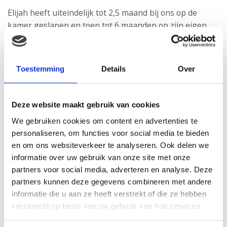
Elijah heeft uiteindelijk tot 2,5 maand bij ons op de
kamer geslapen en toen tot 6 maanden op zijn eigen
kamer. Toen begon alle ellende van ziek zijn, wat nog
steeds elke maand door gaat. Maar hij lag dan wel veilig
dichtbij mama en papa. Dus jawel, daar was hij weer. Bij
Toestemming
Details
Over
ons op de kamer en 9 van de 10 keer bij ons in bed.
Deze website maakt gebruik van cookies
Hoe fijn ik hem bij ons in bed ook vond en soms nog
We gebruiken cookies om content en advertenties te
personaliseren, om functies voor social media te bieden
vind. Meneer is ontpopt tot een kungfu panda en als hij
en om ons websiteverkeer te analyseren. Ook delen we
bij ons ligt, betekent dat dus voeten in je oog, tegen je
informatie over uw gebruik van onze site met onze
keel, vingers in je oren en ga zo maar even door. Dus
partners voor social media, adverteren en analyse. Deze
het werd wel weer tijd dat meneer naar zijn eigen bed
partners kunnen deze gegevens combineren met andere
verhuisde. Nu was het probleem dus letterlijk, zijn bed.
informatie die u aan ze heeft verstrekt of die ze hebben
Het maakt niet uit hoe diep hij sliep, op het moment dat
verzameld op basis van uw gebruik van hun services.
hij zijn bed raakt, was het krijsen.