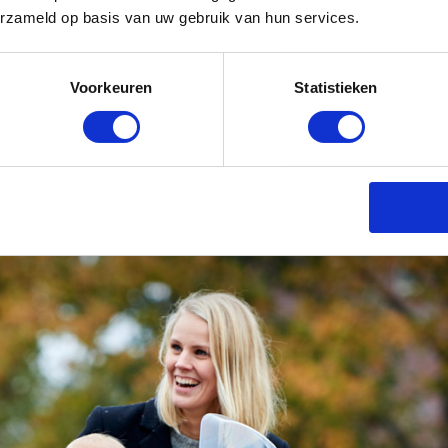
erzameld op basis van uw gebruik van hun services.
 pittig
erug kijk vond ik het echt heel pittig en heb ik er allemaal
Voorkeuren
Statistieken
ver gedacht. Behalve moeder ben je anno 2018 ook nog gewo
 heb je familie en je huishouden. (Het is denk al een jaar
mijn wasmand heb gezien). Naast als deze ‘taken’ heb ik da
rdt het dan allemaal eventjes teveel. Voor Zoë deed ik ge
die tijd is nu echt voorbij..