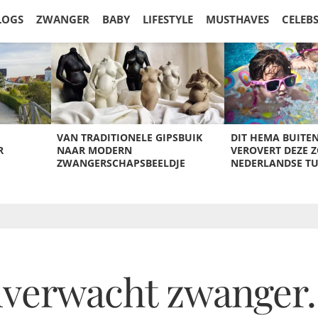
LOGS
ZWANGER
BABY
LIFESTYLE
MUSTHAVES
CELEB
VAN TRADITIONELE GIPSBUIK
DIT HEMA BUITE
R
NAAR MODERN
VEROVERT DEZE 
ZWANGERSCHAPSBEELDJE
NEDERLANDSE T
erwacht zwanger. A