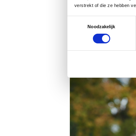
verstrekt of die ze hebben v
Het afgelopen jaar was
Toestemmingsselectie
Als ik op het afgelopen jaar t
Noodzakelijk
wellicht iets te makkelijk o
vrouw, sociaal, kok, werkend,
geleden dat ik de bodem van 
ook nog mijn studie, soms wo
lekker waar ik zelf zin in had, 