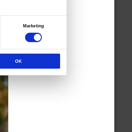
Marketing
on
n
woon
OK