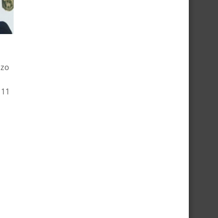
 zo
 11