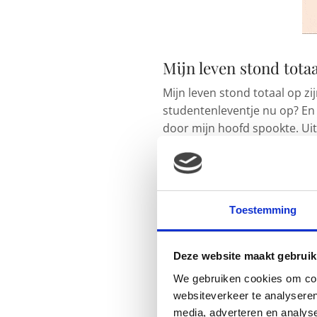
Mijn leven stond totaa
Mijn leven stond totaal op z
studentenleventje nu op? En 
door mijn hoofd spookte. Uit
Ik heb er een aantal dagen o
dochter Zoë hartstikke welkom.
had gepland ondanks dit hoe 
Toestemming
“Als ik o
vond ik h
Deze website maakt gebruik
allemaal 
We gebruiken cookies om cont
websiteverkeer te analyseren
media, adverteren en analys