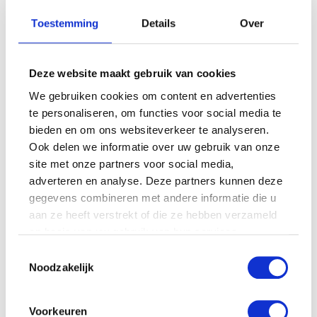
Toestemming
Details
Over
Deze website maakt gebruik van cookies
We gebruiken cookies om content en advertenties
te personaliseren, om functies voor social media te
bieden en om ons websiteverkeer te analyseren.
Photoshoot by: Dario Endara
Ook delen we informatie over uw gebruik van onze
Met 16 weken hebben we een geslachtsbepalende echo
site met onze partners voor social media,
gedaan, we waren zo benieuwd! Een voorgevoel had ik
adverteren en analyse. Deze partners kunnen deze
gegevens combineren met andere informatie die u
niet echt. Super cliché maar op zo’n moment wil je dat
aan ze heeft verstrekt of die ze hebben verzameld
het gewoon gezond is! Er bleek tijdens de echo wat
op basis van uw gebruik van hun services.
’tussen de beentjes te hangen’ dus we konden ons gaan
opmaken voor beschuit met blauwe muisjes!
Toestemmingsselectie
Noodzakelijk
“Helaas kan geen een
Voorkeuren