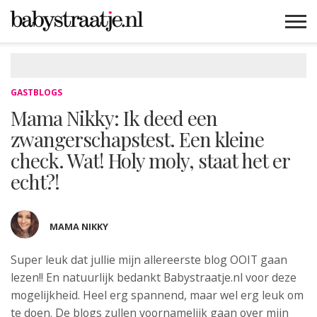
MAMABLOGS
MAMAVLOGS
ZWANGER
BABY
LIFESTYLE
MUSTHAVES
CELEBS
ADVIES
WEBSHOPS
GRATIS
WIN
KORTINGEN
GASTBLOGS
Mama Nikky: Ik deed een
zwangerschapstest. Een kleine
check. Wat! Holy moly, staat het er
echt?!
MAMA NIKKY
Super leuk dat jullie mijn allereerste
blog OOIT gaan
lezen!! En natuurlijk bedankt Babystraatje.nl voor deze
mogelijkheid. Heel erg spannend, maar wel erg leuk om
te doen. De blogs zullen voornamelijk gaan over mijn