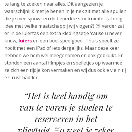
te lang te zoeken naar alles. Dit aangezien je
waarschijnlijk met je benen in je nek zit met alle spullen
die je mee sjouwt en de beperkte stoelruimte.. (al enig
idee met welke maatschappij wij vlogen?) 😉 Verder zat
er in de luiertas een extra kledingsetje ‘cause u never
know,
luiers
en een boel speelgoed.. Thuis speelt ze
nooit met een iPad of iets dergelijks. Maar deze keer
hebben we hem wel meegenomen en ook gebruikt. Er
stonden een aantal filmpjes en spelletjes op waarmee
ze zich een tijdje kon vermaken en wij dus ook e v e n t j
e s rust hadden.
“Het is heel handig om
van te voren je stoelen te
reserveren in het
vliegtuig. Zo weet je zeker