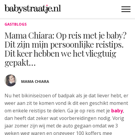
GASTBLOGS
MAMABLOGS
MAMAVLOGS
ZWANGER
BABY
LIFESTYLE
MUSTHAVES
CELEBS
ADVIES
WEBSHOPS
GRATIS
WIN
KORTINGEN
Mama Chiara: Op reis met je baby?
Dit zijn mijn persoonlijke reistips.
Dit keer hebben we het vliegtuig
gepakt…
MAMA CHIARA
Nu het bikiniseizoen of badpak als je dat
liever hebt, er
weer aan zit te komen vond ik dit een geschikt moment
om enkele reistips te delen. Ga je op reis met je
baby
,
dan heeft dat zeker wat voorbereidingen nodig. Vorig
jaar zomer zijn wij met de auto gegaan omdat we 3
weken weg waren en ongeveer 100 koffers mee