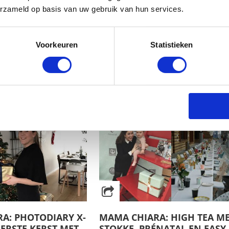
erzameld op basis van uw gebruik van hun services.
A: PHOTODIARY
MAMA CHIARA: GIULIA-MAE
S EERSTE
BIJNA 1 JAAR! WAT WIL IK H
! EEN HEUSE
MEEGEVEN? IK HEB ERVOOR
Voorkeuren
Statistieken
 PARTY!
GEKOZEN OM IEDER JAAR EE
BRIEF AAN MIJN DOCHTER T
SCHRIJVEN
A: PHOTODIARY X-
MAMA CHIARA: HIGH TEA M
EERSTE KERST MET
STOKKE, PRÉNATAL EN EASY