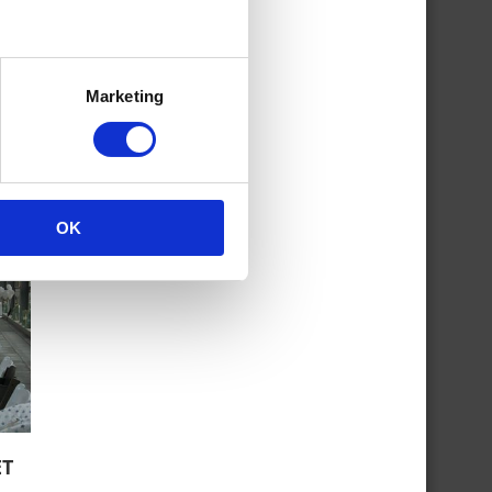
AAR
Marketing
N
E
OK
ET