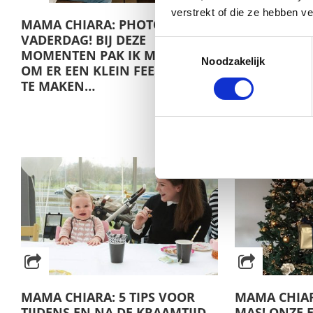
verstrekt of die ze hebben v
MAMA CHIARA: PHOTODIARY
MAMA CHIAR
VADERDAG! BIJ DEZE
GIULIA-MAE’
Toestemmingsselectie
MOMENTEN PAK IK MIJN KANS
VERJAARDAG
Noodzakelijk
OM ER EEN KLEIN FEESTJE VAN
‘SWEET ONE’
TE MAKEN…
MAMA CHIARA: 5 TIPS VOOR
MAMA CHIAR
TIJDENS EN NA DE KRAAMTIJD
MAS! ONZE 