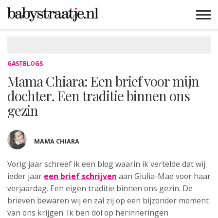
MAMABLOGS
MAMAVLOGS
ZWANGER
BABY
LIFESTYLE
MUSTHAVES
CELEBS
ADVIES
WEBSHOPS
GRATIS
WIN
KORTINGEN
GASTBLOGS
Mama Chiara: Een brief voor mijn
dochter. Een traditie binnen ons
gezin
MAMA CHIARA
Vorig jaar schreef ik een blog waarin ik vertelde dat wij
ieder jaar
een brief schrijven
aan Giulia-Mae voor haar
verjaardag. Een eigen traditie binnen ons gezin. De
brieven bewaren wij en zal zij op een bijzonder moment
van ons krijgen. Ik ben dol op herinneringen