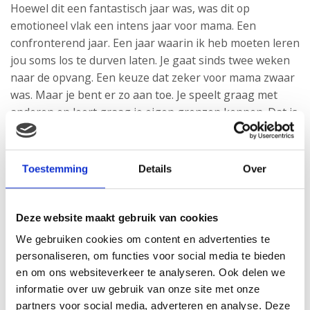
Hoewel dit een fantastisch jaar was, was dit op
emotioneel vlak een intens jaar voor mama. Een
confronterend jaar. Een jaar waarin ik heb moeten leren
jou soms los te durven laten. Je gaat sinds twee weken
naar de opvang. Een keuze dat zeker voor mama zwaar
was. Maar je bent er zo aan toe. Je speelt graag met
anderen en leert graag je eigen grenzen kennen. Dat is
alleen mogelijk als mama je een beetje los laat. Gelukkig
zie ik hoe blij je bent op de opvang, dus dat maakt een
hoop goed. En als je dan een zelfgemaakte tekening
Toestemming
Details
Over
mee naar huis neemt dan kan ik haast niet trotser zijn!
Deze website maakt gebruik van cookies
We gebruiken cookies om content en advertenties te
personaliseren, om functies voor social media te bieden
en om ons websiteverkeer te analyseren. Ook delen we
informatie over uw gebruik van onze site met onze
partners voor social media, adverteren en analyse. Deze