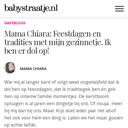
GASTBLOGS
MAMABLOGS
MAMAVLOGS
ZWANGER
BABY
LIFESTYLE
MUSTHAVES
CELEBS
ADVIES
WEBSHOPS
GRATIS
WIN
KORTINGEN
Mama Chiara: Feestdagen en
tradities met mijn gezinnetje. Ik
ben er dol op!
MAMA CHIARA
Wie mij al langer kent of volgt weet ongetwijfeld dat ik
dol
ben op feestdagen, dat ik traditiegek ben én gek
ben op intieme familie momentjes. De kerstboom
optuigen is al jaren een dingetje bij ons. Of nouja.. meer
bij mij dan bij ons. Maar Arjo doet ieder jaar net alsof
het ook voor hem een ding is. Laten we het maar gooien
op echte liefde..