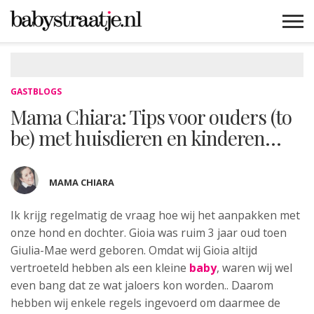
MAMABLOGS
MAMAVLOGS
ZWANGER
BABY
LIFESTYLE
MUSTHAVES
CELEBS
ADVIES
WEBSHOPS
GRATIS
WIN
KORTINGEN
GASTBLOGS
Mama Chiara: Tips voor ouders (to
be) met huisdieren en kinderen…
MAMA CHIARA
Ik krijg regelmatig de vraag hoe wij het aanpakken met
onze
hond en dochter. Gioia was ruim 3 jaar oud toen
Giulia-Mae werd geboren. Omdat wij Gioia altijd
vertroeteld hebben als een kleine
baby
, waren wij wel
even bang dat ze wat jaloers kon worden.. Daarom
hebben wij enkele regels ingevoerd om daarmee de