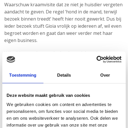
Waarschuw kraamvisite dat ze niet je huisdier vergeten
aandacht te geven. De regel ‘hond in de mand, terwijl
bezoek binnen treedt’ heeft hier nooit gewerkt. Dus bij
ieder bezoek stuift Gioia vrolijk op iedereen af, wil even
begroet worden en gaat dan weer verder met haar
eigen business.
Wij wilden voorkomen dat het bezoek haar ineens zou
afpoeieren en direct op de baby zou afstormen. Daarom
hadden wij een brief opgehangen aan de deur met
daarop de vraag of ze eerst Gioia willen begroeten en
Toestemming
Details
Over
dan pas de baby wilden bewonderen. Op deze manier
kreeg Gioia ook voldoende aandacht, en vond ze al het
bezoek alleen maar gezellig.
Deze website maakt gebruik van cookies
We gebruiken cookies om content en advertenties te
https://www.instagram.com/p/BbELjeMB-Zz/
personaliseren, om functies voor social media te bieden
en om ons websiteverkeer te analyseren. Ook delen we
informatie over uw gebruik van onze site met onze