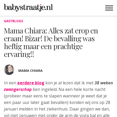
GASTBLOGS
MAMABLOGS
MAMAVLOGS
ZWANGER
BABY
LIFESTYLE
MUSTHAVES
CELEBS
ADVIES
WEBSHOPS
GRATIS
WIN
KORTINGEN
Mama Chiara: Alles zat erop en
eraan! Bizar! De bevalling was
heftig maar een prachtige
ervaring!!
MAMA CHIARA
In een
eerdere blog
kon je al lezen dat ik met
38 weken
zwangerschap
ben ingeleid.
Na een hele korte nacht
(probeer maar eens te slapen wanneer je weet dat je
een paar uur later gaat bevallen) konden wij ons op 28
januari melden in het ziekenhuis. Daar gingen we dan,
vol met zenuwen met onder de arm de yoga bal en alle