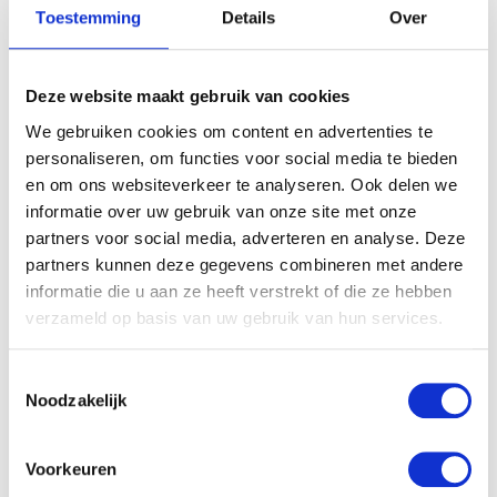
minuten alleen maar verbaasd naar haar kunnen
Toestemming
Details
Over
kijken. Hoe was het mogelijk dat het ene moment ik een
heerlijk kindje in mijn dikke buik had zitten en het
Deze website maakt gebruik van cookies
volgende moment ons prachtige kindje op mijn buik had
liggen… Wat een heftige maar prachtige ervaring!! En
We gebruiken cookies om content en advertenties te
ondanks dat ik de eerste 3 dagen na de bevalling alleen
personaliseren, om functies voor social media te bieden
maar heb lopen tieren dat ik dit never nooit meer zou
en om ons websiteverkeer te analyseren. Ook delen we
doen, kan ik mij nu niet eens meer voorstellen hoe de
informatie over uw gebruik van onze site met onze
pijn voelde (hoe cliché).
partners voor social media, adverteren en analyse. Deze
partners kunnen deze gegevens combineren met andere
informatie die u aan ze heeft verstrekt of die ze hebben
verzameld op basis van uw gebruik van hun services.
Toestemmingsselectie
Noodzakelijk
Voorkeuren