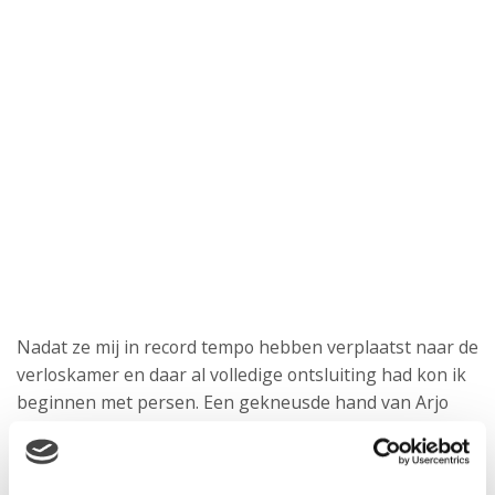
Nadat ze mij in record tempo hebben verplaatst naar de
verloskamer en daar al volledige ontsluiting had kon ik
beginnen met persen. Een gekneusde hand van Arjo
(sorry), enkele oerkreten en gevloek van mijn kant en
daar was ze… Onze prachtige en gezonde dochter!
Ongelooflijk, alles zat erop en eraan! Ik heb de eerste