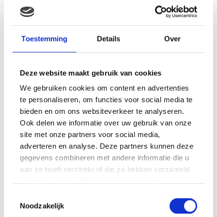
nekje, zijn geurtje, heerlijk. Hij slaapt rustig verder. Mijn
kleine ondekkingsreiziger.
https://www.instagram.com/p/BCUwMpOl5xD/?taken-
Toestemming
Details
Over
by=mykindofbeautifull
Deze website maakt gebruik van cookies
We gebruiken cookies om content en advertenties
te personaliseren, om functies voor social media te
bieden en om ons websiteverkeer te analyseren.
Ook delen we informatie over uw gebruik van onze
site met onze partners voor social media,
adverteren en analyse. Deze partners kunnen deze
gegevens combineren met andere informatie die u
aan ze heeft verstrekt of die ze hebben verzameld
op basis van uw gebruik van hun services.
Toestemmingsselectie
Noodzakelijk