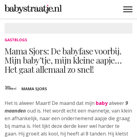
MAMABLOGS
MAMAVLOGS
ZWANGER
BABY
LIFESTYLE
MUSTHAVES
CELEBS
ADVIES
WEBSHOPS
GRATIS
WIN
KORTINGEN
GASTBLOGS
Mama Sjors: De babyfase voorbij.
Mijn baby’tje, mijn kleine aapje…
Het gaat allemaal zo snel!
MAMA SJORS
Het is alweer Maart! De maand dat mijn
baby
alweer
9
maanden
oud is.
Het wordt echt een mannetje, van klein
en afhankelijk, naar een ondernemend aapje die graag
bij mama is. Het lijkt deze derde keer wel harder te
gaan. Hij groeit als kool, hij heeft al 8 tanden. Hij kletst