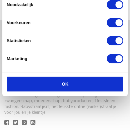
Noodzakelijk
Voorkeuren
Statistieken
Marketing
Babystraatje.nl is een uniek platform voor aanstaande en
OK
jonge moeders. Een online ontmoetingsplek vol
inspirerende blogs en handige artikelen op het gebied van
zwangerschap, moederschap, babyproducten, lifestyle en
fashion. Babystraatje.nl, het leukste online (winkel)straatje
voor jou en je kleintje.