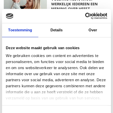
WERKELIJK IEDEREEN EEN
MENING OVER HEEFT…
MAMA ESTHER: OP MIJN 20E
Toestemming
Details
Over
RAAKTE IK ZWANGER VAN
MIJN EERSTE DOCHTER
Deze website maakt gebruik van cookies
We gebruiken cookies om content en advertenties te
MAMA ISABELLA: MIJN
personaliseren, om functies voor social media te bieden
BEVALLINGSVERHAAL DEEL 1
en om ons websiteverkeer te analyseren. Ook delen we
informatie over uw gebruik van onze site met onze
partners voor social media, adverteren en analyse. Deze
partners kunnen deze gegevens combineren met andere
informatie die u aan ze heeft verstrekt of die ze hebben
MAMA ALYSIA: IK KREEG
verzameld op basis van uw gebruik van hun services.
HERHAALDE MISKRAMEN, IK
VOELDE ME EEN
MISLUKKELING…
Toestemmingsselectie