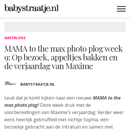
MAMABLOGS
MAMAVLOGS
ZWANGER
BABY
LIFESTYLE
MUSTHAVES
CELEBS
ADVIES
WEBSHOPS
GRATIS
WIN
KORTINGEN
GASTBLOGS
MAMA to the max photo plog week
9: Op bezoek, appeltjes bakken en
de verjaardag van Maxime
BABYSTRAATJE.NL
Leuk dat je komt kijken naar een nieuwe
MAMA to the
max photo plog!
Deze week druk met de
voorbereidingen van Maxime’s verjaardag. Verder weer
eens heerlijk geknuffeld met nichtje Sophia, een
bezoekje gebracht aan de Intratuin en samen met