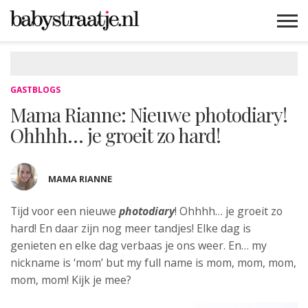
MAMABLOGS
MAMAVLOGS
ZWANGER
BABY
LIFESTYLE
MUSTHAVES
CELEBS
ADVIES
WEBSHOPS
GRATIS
WIN
KORTINGEN
GASTBLOGS
Mama Rianne: Nieuwe photodiary!
Ohhhh… je groeit zo hard!
MAMA RIANNE
Tijd voor een nieuwe
photodiary
! Ohhhh… je groeit zo
hard! En daar
zijn nog meer tandjes! Elke dag is
genieten en elke dag verbaas je ons weer. En… my
nickname is ‘mom’ but my full name is mom, mom, mom,
mom, mom! Kijk je mee?