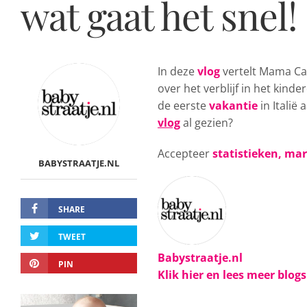
wat gaat het snel
In deze
vlog
vertelt Mama Car
over het verblijf in het kind
de eerste
vakantie
in Italië
vlog
al gezien?
Accepteer
statistieken, ma
BABYSTRAATJE.NL
SHARE
TWEET
Babystraatje.nl
PIN
Klik hier en lees meer blog