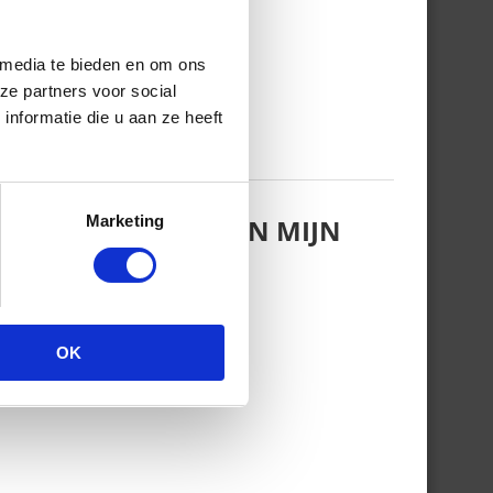
 media te bieden en om ons
ze partners voor social
nformatie die u aan ze heeft
Marketing
KTE IK ZWANGER VAN MIJN
OK