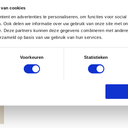
 van cookies
ent en advertenties te personaliseren, om functies voor social
. Ook delen we informatie over uw gebruik van onze site met on
e. Deze partners kunnen deze gegevens combineren met andere i
erzameld op basis van uw gebruik van hun services.
Voorkeuren
Statistieken
MAMA ESTHER: OP MIJN 20E RAA
EERSTE DOCHTER
MAMA ESTHER
22 JULI 2020