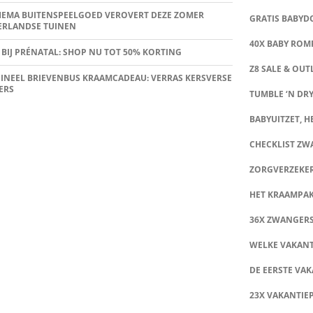
HEMA BUITENSPEELGOED VEROVERT DEZE ZOMER
GRATIS BABY
ERLANDSE TUINEN
40X BABY ROMP
 BIJ PRÉNATAL: SHOP NU TOT 50% KORTING
Z8 SALE & OUT
INEEL BRIEVENBUS KRAAMCADEAU: VERRAS KERSVERSE
ERS
TUMBLE ‘N DRY
BABYUITZET, HE
CHECKLIST Z
ZORGVERZEKE
HET KRAAMPA
36X ZWANGER
WELKE VAKANT
DE EERSTE VAK
23X VAKANTIE