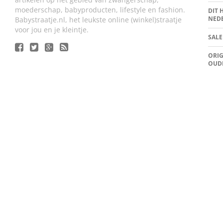
moederschap, babyproducten, lifestyle en fashion.
DIT 
NED
Babystraatje.nl, het leukste online (winkel)straatje
voor jou en je kleintje.
SALE
ORIG
OUD