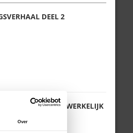
GSVERHAAL DEEL 2
EDING HEET, WAAR WERKELIJK
FT…
Over