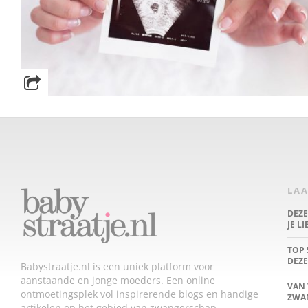
LAA
DEZ
JE L
TOP 
DEZE
Babystraatje.nl is een uniek platform voor
aanstaande en jonge moeders. Een online
VAN 
ontmoetingsplek vol inspirerende blogs en handige
ZWA
artikelen op het gebied van zwangerschap,