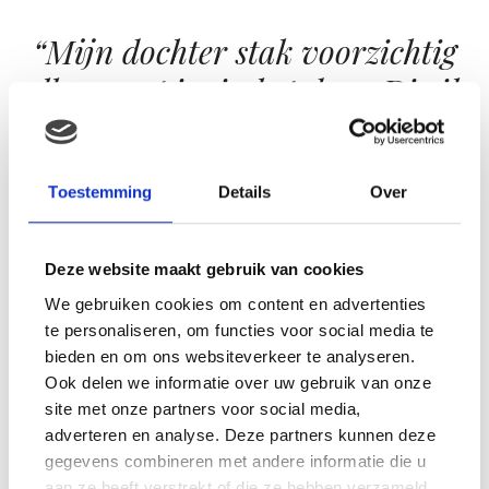
“Mijn dochter stak voorzichtig
alle vormpjes in het deeg. Die ik
er absoluut niet uit mocht halen.
Alles wilde ze zelf doen. Echt een
Toestemming
Details
Over
klein thuisbakkertje.”
Deze website maakt gebruik van cookies
Maar, nadat ik een minuut of 10 heel enthousiast
We gebruiken cookies om content en advertenties
aangaf dat het klaar was, kwam ze toch maar even
te personaliseren, om functies voor social media te
kijken. Voorzichtig haalde ze het deeg uit de koelkast en
bieden en om ons websiteverkeer te analyseren.
pakte ze haar eigen deegrollertje. Terwijl ik het aan het
Ook delen we informatie over uw gebruik van onze
uitrollen was, stak zij er voorzichtig alle vormpjes in die
site met onze partners voor social media,
adverteren en analyse. Deze partners kunnen deze
ik er absoluut niet uit mocht halen. Alles wilde ze zelf
gegevens combineren met andere informatie die u
doen. En overal ging een beetje bloem op. Waarom?
aan ze heeft verstrekt of die ze hebben verzameld