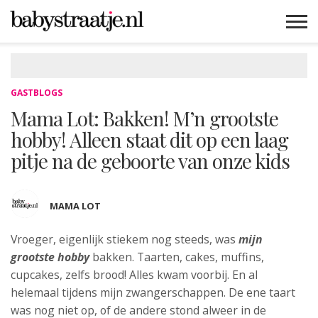
MAMABLOGS
MAMAVLOGS
ZWANGER
BABY
LIFESTYLE
MUSTHAVES
CELEBS
ADVIES
WEBSHOPS
GRATIS
WIN
KORTINGEN
GASTBLOGS
Mama Lot: Bakken! M’n grootste
hobby! Alleen staat dit op een laag
pitje na de geboorte van onze kids
MAMA LOT
Vroeger, eigenlijk stiekem nog steeds, was
mijn
grootste hobby
bakken. Taarten, cakes, muffins,
cupcakes, zelfs brood! Alles kwam voorbij. En al
helemaal tijdens mijn zwangerschappen. De ene taart
was nog niet op, of de andere stond alweer in de