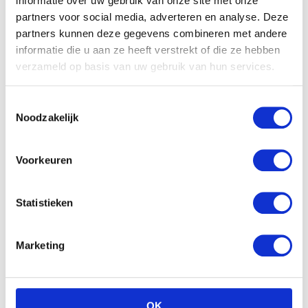
informatie over uw gebruik van onze site met onze
kan ik nog wel even doorgaan. En als je het niet begrijpt
partners voor social media, adverteren en analyse. Deze
dan blijft hij het net zolang herhalen tot dat je het door
partners kunnen deze gegevens combineren met andere
hebt. Hij geeft echt niet op. Al moet hij er boos van
informatie die u aan ze heeft verstrekt of die ze hebben
worden… De karakter eigenschappen komen al aardig
verzameld op basis van uw gebruik van hun services.
aan zicht!
Toestemmingsselectie
Noodzakelijk
Voorkeuren
Statistieken
Marketing
OK