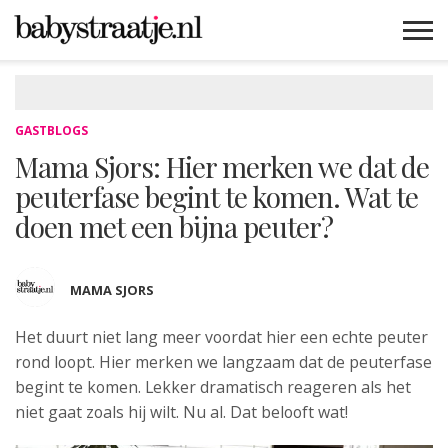
MAMABLOGS
MAMAVLOGS
ZWANGER
BABY
LIFESTYLE
MUSTHAVES
CELEBS
ADVIES
WEBSHOPS
GRATIS
WIN
KORTINGEN
GASTBLOGS
Mama Sjors: Hier merken we dat de
peuterfase begint te komen. Wat te
doen met een bijna peuter?
MAMA SJORS
Het duurt niet lang meer voordat hier
een echte peuter
rond loopt. Hier merken we langzaam dat de peuterfase
begint te komen. Lekker dramatisch reageren als het
niet gaat zoals hij wilt. Nu al. Dat belooft wat!