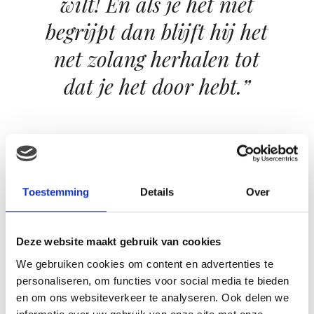
wilt! En als je het niet
begrijpt dan blijft hij het
net zolang herhalen tot
dat je het door hebt.”
Ondanks de peuterfase de grootste clown
in huis
Toestemming
Details
Over
Ondanks de peuterfase die er voor de deur staat, is hij
echt de grootste clown in huis. Hij maakt grapjes en
doet vooral vaak heel gek. Dat schatterlachje hoor je
Deze website maakt gebruik van cookies
door het hele huis. Zingen en de hele dag door praten.
We gebruiken cookies om content en advertenties te
Hij weet ook zó goed wat hij wilt; wat hij op zijn
personaliseren, om functies voor social media te bieden
boterham wilt, wat hij wilt drinken, of hij boven of
en om ons websiteverkeer te analyseren. Ook delen we
beneden wilt spelen en wat voor spel hij wilt doen en zo