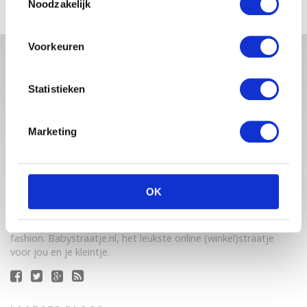
Noodzakelijk
Voorkeuren
Statistieken
Marketing
Babystraatje.nl is een uniek platform voor aanstaande en
OK
jonge moeders. Een online ontmoetingsplek vol
inspirerende blogs en handige artikelen op het gebied van
zwangerschap, moederschap, babyproducten, lifestyle en
fashion. Babystraatje.nl, het leukste online (winkel)straatje
voor jou en je kleintje.