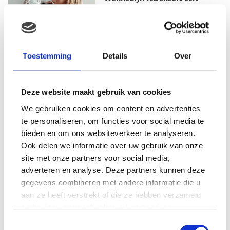
MENING OVER HEEFT…
MAMA ESTHER: OP MIJN 20E
Toestemming
Details
Over
RAAKTE IK ZWANGER VAN
MIJN EERSTE DOCHTER
Deze website maakt gebruik van cookies
We gebruiken cookies om content en advertenties
MAMA ISABELLA: MIJN
te personaliseren, om functies voor social media te
BEVALLINGSVERHAAL DEEL 1
bieden en om ons websiteverkeer te analyseren.
Ook delen we informatie over uw gebruik van onze
site met onze partners voor social media,
adverteren en analyse. Deze partners kunnen deze
gegevens combineren met andere informatie die u
MAMA ALYSIA: IK KREEG
HERHAALDE MISKRAMEN, IK
aan ze heeft verstrekt of die ze hebben verzameld
VOELDE ME EEN
op basis van uw gebruik van hun services.
MISLUKKELING…
Toestemmingsselectie