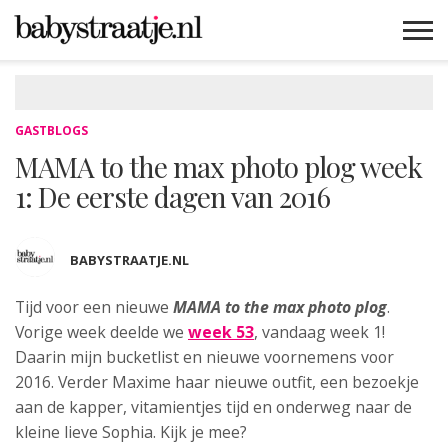
MAMABLOGS
MAMAVLOGS
ZWANGER
BABY
LIFESTYLE
MUSTHAVES
CELEBS
ADVIES
WEBSHOPS
GRATIS
WIN
KORTINGEN
GASTBLOGS
MAMA to the max photo plog week
1: De eerste dagen van 2016
BABYSTRAATJE.NL
Tijd voor een nieuwe
MAMA to the max photo plog
.
Vorige week deelde we
week 53
, vandaag week 1!
Daarin mijn bucketlist en nieuwe voornemens voor
2016. Verder Maxime haar nieuwe outfit, een bezoekje
aan de kapper, vitamientjes tijd en onderweg naar de
kleine lieve Sophia. Kijk je mee?