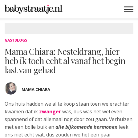
MAMABLOGS
MAMAVLOGS
ZWANGER
BABY
LIFESTYLE
MUSTHAVES
CELEBS
ADVIES
WEBSHOPS
GRATIS
WIN
KORTINGEN
GASTBLOGS
Mama Chiara: Nesteldrang, hier
heb ik toch echt al vanaf het begin
last van gehad
MAMA CHIARA
Ons huis hadden we al te koop staan toen we erachter
kwamen dat ik
zwanger
was
, dus was het wel even
spannend of dat allemaal nog door zou gaan. Verhuizen
met een bolle buik en
alle bijkomende hormonen
leek
ons niet echt wat, dus zouden we het een paar