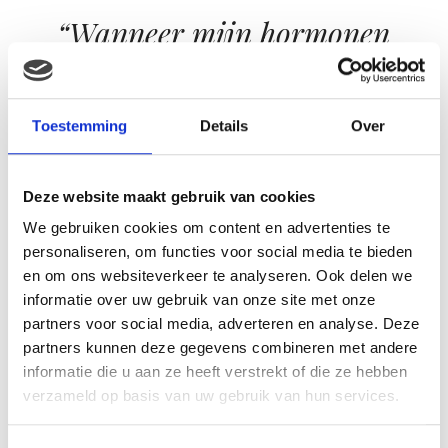
“Wanneer mijn hormonen
weer opspelen,
grijp ik steevast naar de
Toestemming
Details
Over
dichtstbijzijnde
poetsdoek.”
Deze website maakt gebruik van cookies
We gebruiken cookies om content en advertenties te
Wanneer mijn hormonen weer opspelen, grijp ik
personaliseren, om functies voor social media te bieden
steevast naar de dichtstbijzijnde poetsdoek en begin ik
en om ons websiteverkeer te analyseren. Ook delen we
als een bezetene te poetsen. Klein nadeel is alleen wel
informatie over uw gebruik van onze site met onze
dat wanneer ik eenmaal begin, niet meer te stoppen
partners voor social media, adverteren en analyse. Deze
partners kunnen deze gegevens combineren met andere
ben. Ik ben helaas geboren zonder rem.. Nu ik 35
informatie die u aan ze heeft verstrekt of die ze hebben
weken zwanger ben en het inmiddels lichamelijk toch
verzameld op basis van uw gebruik van hun services.
wel zwaar begint te worden, begint de pret van de
nesteldrang er dus wel een klein beetje af te gaan.