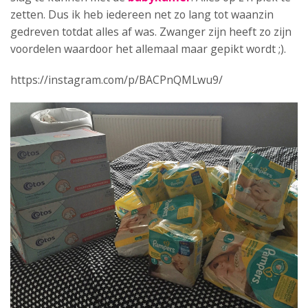
zetten. Dus ik heb iedereen net zo lang tot waanzin
gedreven totdat alles af was. Zwanger zijn heeft zo zijn
voordelen waardoor het allemaal maar gepikt wordt ;).
https://instagram.com/p/BACPnQMLwu9/