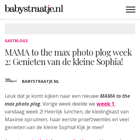
MAMABLOGS
MAMAVLOGS
ZWANGER
BABY
LIFESTYLE
MUSTHAVES
CELEBS
ADVIES
WEBSHOPS
GRATIS
WIN
KORTINGEN
GASTBLOGS
MAMA to the max photo plog week
2: Genieten van de kleine Sophia!
BABYSTRAATJE.NL
Leuk dat je komt kijken naar een nieuwe
MAMA to the
max photo plog
.
Vorige week deelde we
week 1
,
vandaag week 2! Heerlijk lunchen, de kledingkast van
Maxime opruimen, haar eerste proefzwemles en veel
genieten van de kleine Sophia! Kijk je mee?