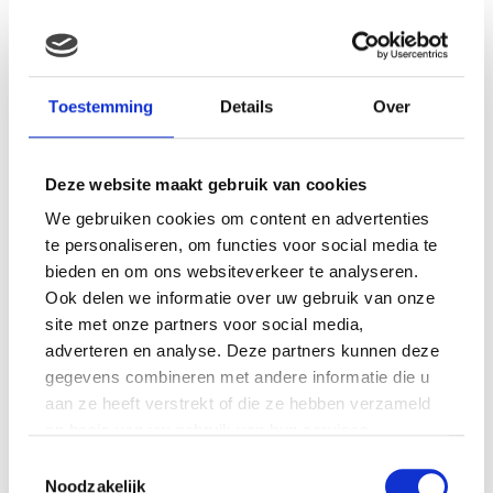
MAMA ESTHER: OP MIJN 20E
RAAKTE IK ZWANGER VAN
Toestemming
Details
Over
MIJN EERSTE DOCHTER
Deze website maakt gebruik van cookies
We gebruiken cookies om content en advertenties
MAMA ISABELLA: MIJN
BEVALLINGSVERHAAL DEEL 1
te personaliseren, om functies voor social media te
bieden en om ons websiteverkeer te analyseren.
Ook delen we informatie over uw gebruik van onze
site met onze partners voor social media,
adverteren en analyse. Deze partners kunnen deze
MAMA ALYSIA: IK KREEG
gegevens combineren met andere informatie die u
HERHAALDE MISKRAMEN, IK
aan ze heeft verstrekt of die ze hebben verzameld
VOELDE ME EEN
MISLUKKELING…
op basis van uw gebruik van hun services.
Toestemmingsselectie
Noodzakelijk