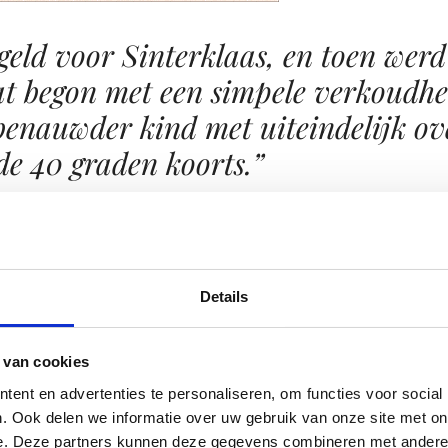
egeld voor Sinterklaas, en toen werd
at begon met een simpele verkoudhe
benauwder kind met uiteindelijk ov
de 40 graden koorts.”
hebben we een schoentje gezet. Samen met oma had hij zijn
 verwend met een mooie knuffel en pepernoten. Hij heeft ni
n, omdat wij het niet nodig vinden dat hij daar teveel van 
Details
p tafel. En Julian weet heel goed dat hij er niet aan mag ko
j een pepernoot uit de pot pakken. Hij geeft ons dan ook ee
 van cookies
eer dicht. Heel fijn dat hij in dit geval zo goed luistert.
ent en advertenties te personaliseren, om functies voor social
. Ook delen we informatie over uw gebruik van onze site met on
e. Deze partners kunnen deze gegevens combineren met andere i