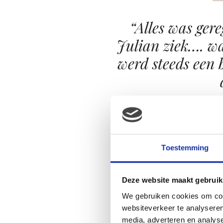
“Alles was ger
Julian ziek…. w
werd steeds een 
Ook bij de Plus Supermarkt 
schoen mooi gekleurd. Hij is
veel van de pepernoten gegete
Toestemming
Er staat een pepernotenpot o
Een of 2 keer per dag mag hi
Deze website maakt gebruik
pepernoot en dan gaat de pot w
We gebruiken cookies om cont
websiteverkeer te analyseren
media, adverteren en analys