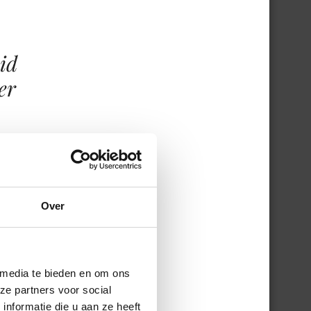
id
er
et
eet.
Over
men.
n
 media te bieden en om ons
ze partners voor social
nformatie die u aan ze heeft