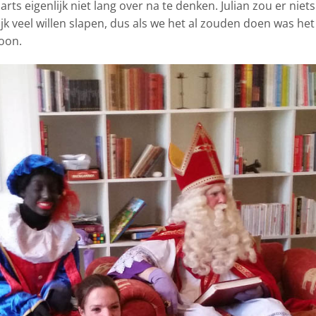
rts eigenlijk niet lang over na te denken. Julian zou er niets
jk veel willen slapen, dus als we het al zouden doen was het
zoon.