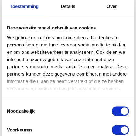
Toestemming
Details
Over
MAMA AGNES: MIJN KIND OP SOCIAL MEDIA.
Deze website maakt gebruik van cookies
DAT IS IETS WAAR IK GOED OVER NAGEDACHT
HEB
We gebruiken cookies om content en advertenties te
personaliseren, om functies voor social media te bieden
en om ons websiteverkeer te analyseren. Ook delen we
informatie over uw gebruik van onze site met onze
partners voor social media, adverteren en analyse. Deze
partners kunnen deze gegevens combineren met andere
informatie die u aan ze heeft verstrekt of die ze hebben
verzameld op basis van uw gebruik van hun services.
Toestemmingsselectie
Noodzakelijk
Voorkeuren
MAMA AGNES: JIJ DEED DAT MET ZOVEEL