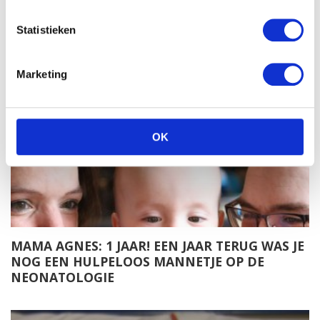
PASSIE. EEN ODE AAN ONZE
KRAAMVERZORGSTER!
Statistieken
Marketing
OK
MAMA AGNES: 1 JAAR! EEN JAAR TERUG WAS JE
NOG EEN HULPELOOS MANNETJE OP DE
NEONATOLOGIE