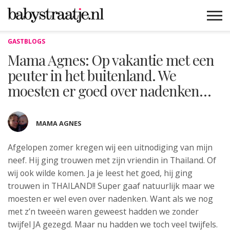
GASTBLOGS
MAMABLOGS
MAMAVLOGS
ZWANGER
BABY
LIFESTYLE
MUSTHAVES
CELEBS
ADVIES
WEBSHOPS
GRATIS
WIN
KORTINGEN
Mama Agnes: Op vakantie met een
peuter in het buitenland. We
moesten er goed over nadenken…
MAMA AGNES
Afgelopen zomer kregen wij een
uitnodiging van mijn
neef. Hij ging trouwen met zijn vriendin in Thailand. Of
wij ook wilde komen. Ja je leest het goed, hij ging
trouwen in THAILAND!! Super gaaf natuurlijk maar we
moesten er wel even over nadenken. Want als we nog
met z’n tweeën waren geweest hadden we zonder
twijfel JA gezegd. Maar nu hadden we toch veel twijfels.