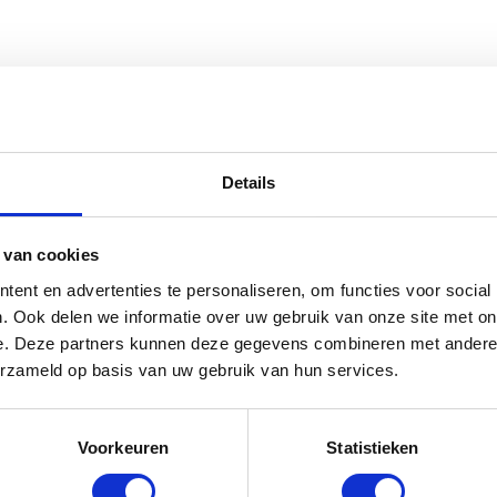
Details
 van cookies
TSTE BLOGS
ZOEKEN
ent en advertenties te personaliseren, om functies voor social
E HEMA ZWANGERSCHAPSONDERGOED ESSENTIALS HAD
IEVER EERDER ONTDEKT
. Ook delen we informatie over uw gebruik van onze site met on
e. Deze partners kunnen deze gegevens combineren met andere i
5 BESTE LANDAL VAKANTIEPARKEN VOOR GEZINNEN
MENU
erzameld op basis van uw gebruik van hun services.
 ZOMER
CONTACT
TRADITIONELE GIPSBUIK NAAR MODERN
NGERSCHAPSBEELDJE
53X BABY MER
Voorkeuren
Statistieken
HEMA BUITENSPEELGOED VEROVERT DEZE ZOMER
GRATIS BABY
ERLANDSE TUINEN