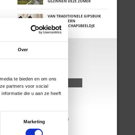
GEZINNEN DEZE ZOMER
VAN TRADITIONELE GIPSBUIK
NAAR MODERN
ZWANGERSCHAPSBEELDJE
Over
 media te bieden en om ons
ze partners voor social
nformatie die u aan ze heeft
KKLEDING SALE EN OUTLET WEBSHOPS
Marketing
DOZEN EN ZWANGERSCHAPSBOXEN