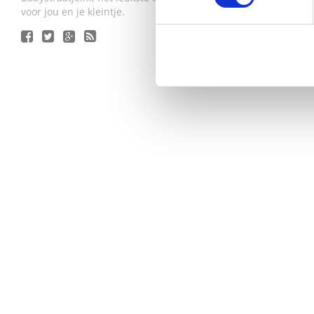
voor jou en je kleintje.
SALE
ORIG
OUD