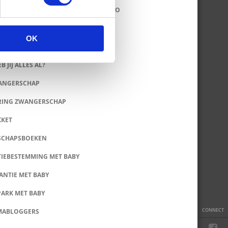
ERS: LEUKE HIPPE ROMPERTJES & INFO
LET TIPS
OK
 SALE & OUTLET TIPS
B JIJ ALLES AL?
WANGERSCHAP
RING ZWANGERSCHAP
KKET
SCHAPSBOEKEN
IEBESTEMMING MET BABY
ANTIE MET BABY
PARK MET BABY
CONNECT
MABLOGGERS