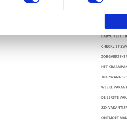
40X BABY ROMP
 BIJ PRÉNATAL: SHOP NU TOT 50% KORTING
Z8 SALE & OUT
INEEL BRIEVENBUS KRAAMCADEAU: VERRAS KERSVERSE
ERS
TUMBLE ‘N DRY
BABYUITZET, HE
CHECKLIST Z
ZORGVERZEKE
HET KRAAMPA
36X ZWANGER
WELKE VAKANT
DE EERSTE VAK
23X VAKANTIE
ONTMOET MA