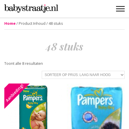
Home
/ Product Inhoud / 48 stuks
MAMABLOGS
MAMAVLOGS
ZWANGER
BABY
LIFESTYLE
MUSTHAVES
CELEBS
ADVIES
WEBSHOPS
GRATIS
WIN
KORTINGEN
48 stuks
Gesorteerd
Toont alle 8 resultaten
op
prijs:
laag
Aanbieding!
naar
hoog