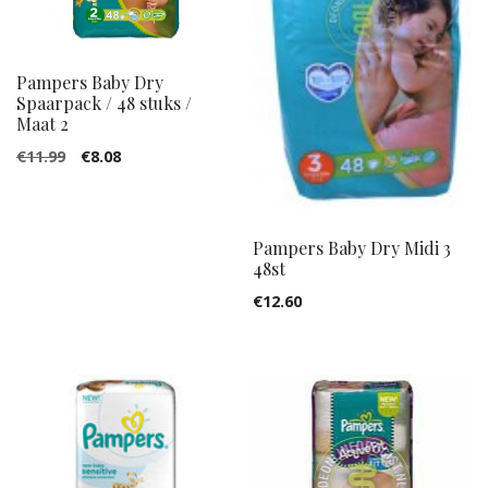
Pampers Baby Dry
Spaarpack / 48 stuks /
Maat 2
Oorspronkelijke
Huidige
€
11.99
€
8.08
prijs
prijs
was:
is:
€11.99.
€8.08.
Pampers Baby Dry Midi 3
48st
€
12.60