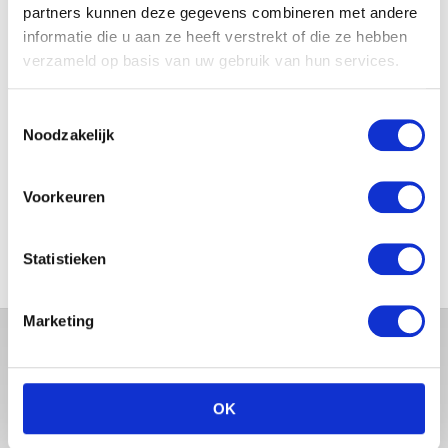
Maat 2 Midpak 48 stuks
partners kunnen deze gegevens combineren met andere
Baby Maat 0 – 48 stuks
informatie die u aan ze heeft verstrekt of die ze hebben
€
23.49
€
24.95
verzameld op basis van uw gebruik van hun services.
Toestemmingsselectie
Noodzakelijk
FILTER OP PRIJS
Voorkeuren
Min.
Max.
Statistieken
prijs
prijs
FILTER
Marketing
OK