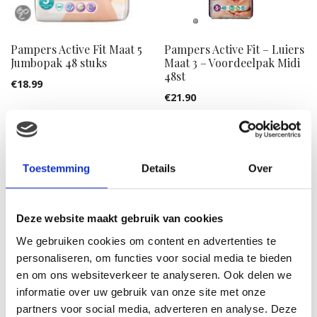
Pampers Active Fit Maat 5
Pampers Active Fit – Luiers
Jumbopak 48 stuks
Maat 3 – Voordeelpak Midi
48st
€
18.99
€
21.90
Toestemming
Details
Over
Deze website maakt gebruik van cookies
We gebruiken cookies om content en advertenties te
personaliseren, om functies voor social media te bieden
en om ons websiteverkeer te analyseren. Ook delen we
informatie over uw gebruik van onze site met onze
Pampers Baby Dry – Luiers
partners voor social media, adverteren en analyse. Deze
Pampers Baby luier New