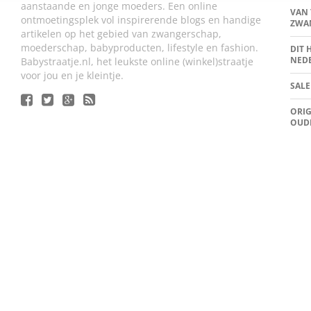
aanstaande en jonge moeders. Een online
VAN 
ontmoetingsplek vol inspirerende blogs en handige
ZWA
artikelen op het gebied van zwangerschap,
moederschap, babyproducten, lifestyle en fashion.
DIT 
NED
Babystraatje.nl, het leukste online (winkel)straatje
voor jou en je kleintje.
SALE
ORIG
OUD