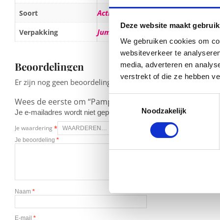
Active Fit
Soort
Deze website maakt gebruik
Jumbo pack
Verpakking
We gebruiken cookies om cont
websiteverkeer te analyseren
Beoordelingen
media, adverteren en analys
verstrekt of die ze hebben v
Er zijn nog geen beoordelingen.
Toestemmingsselectie
Wees de eerste om “Pampers Active Fit Maat 5 Jumbopa
Noodzakelijk
Je e-mailadres wordt niet gepubliceerd.
Vereiste velden zijn g
Je waardering
*
Je beoordeling
*
Naam
*
E-mail
*