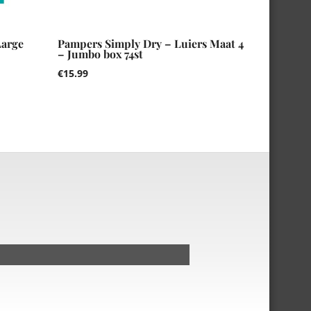
Large
Pampers Simply Dry – Luiers Maat 4
– Jumbo box 74st
€
15.99