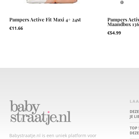
Pampers Active Fit Maxi 4+ 24st
Pampers Activ
Maandbox 136 
€
11.66
€
54.99
LAA
DEZ
JE L
TOP 
DEZE
Babystraatje.nl is een uniek platform voor