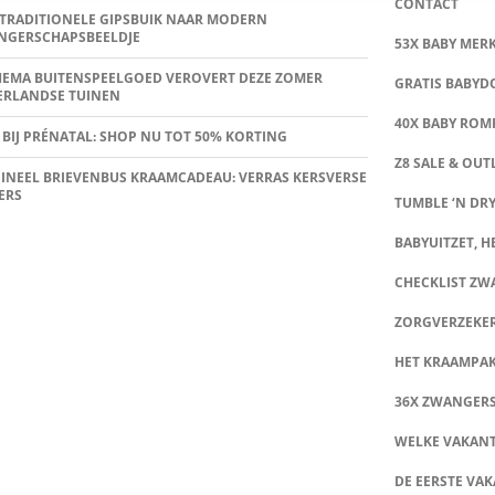
CONTACT
TRADITIONELE GIPSBUIK NAAR MODERN
NGERSCHAPSBEELDJE
53X BABY MER
HEMA BUITENSPEELGOED VEROVERT DEZE ZOMER
GRATIS BABY
ERLANDSE TUINEN
40X BABY ROMP
 BIJ PRÉNATAL: SHOP NU TOT 50% KORTING
Z8 SALE & OUT
INEEL BRIEVENBUS KRAAMCADEAU: VERRAS KERSVERSE
ERS
TUMBLE ‘N DRY
BABYUITZET, HE
CHECKLIST Z
ZORGVERZEKE
HET KRAAMPA
36X ZWANGER
WELKE VAKANT
DE EERSTE VAK