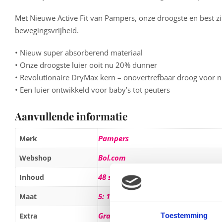
Met Nieuwe Active Fit van Pampers, onze droogste en best zitt
bewegingsvrijheid.
• Nieuw super absorberend materiaal
• Onze droogste luier ooit nu 20% dunner
• Revolutionaire DryMax kern – onovertrefbaar droog voor n
• Een luier ontwikkeld voor baby’s tot peuters
Aanvullende informatie
Pampers
Merk
Bol.com
Webshop
48 stuks
Inhoud
5: 11-25
Maat
Gratis verzending
Extra
Toestemming